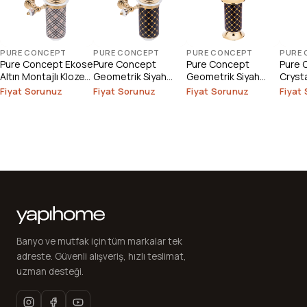
PURE CONCEPT
PURE CONCEPT
PURE CONCEPT
PURE
Pure Concept Ekose
Pure Concept
Pure Concept
Pure 
Altın Montajlı Klozet
Geometrik Siyah
Geometrik Siyah
Cryst
Fırçası
Altın Montajlı Klozet
Altın Klozet Fırçası
Klozet
Fiyat Sorunuz
Fiyat Sorunuz
Fiyat Sorunuz
Fiyat
Fırçası
Banyo ve mutfak için tüm markalar tek
adreste. Güvenli alışveriş, hızlı teslimat,
uzman desteği.