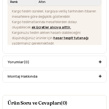
Renk
Altın
Kargo teslim süreleri, kargoya veriliş tarihinden itibaren
mesafelere göre değişiklik gösterebilir.
Kargo teslimatlarında mesafelerden dolayı
oluşabilecek
ek ücretler alıcıya aittir
.
Kargonuzu teslim alırken hasarlı olabileceğini
düşündüğünüz ürünler için
hasar tespit tutanağı
yazdırmanız gerekmektedir.
Aksi durumlarda ürünlerin
iadesi ve değişimi
yapılamamaktadır.
Yorumlar
(0)
Montaj Hakkında
Ürün Soru ve Cevapları(0)