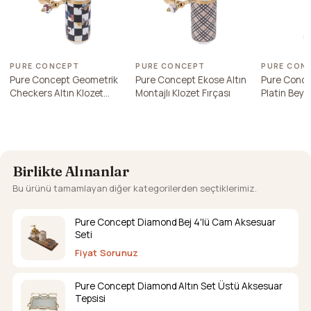
PURE CONCEPT
PURE CONCEPT
PURE CON
Pure Concept Geometrik
Pure Concept Ekose Altın
Pure Conce
Checkers Altın Klozet
Montajlı Klozet Fırçası
Platin Beya
Fırçası
Fırçası
Birlikte Alınanlar
Bu ürünü tamamlayan diğer kategorilerden seçtiklerimiz.
Pure Concept Diamond Bej 4'lü Cam Aksesuar
Seti
Fiyat Sorunuz
Pure Concept Diamond Altın Set Üstü Aksesuar
Tepsisi