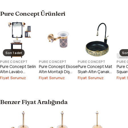
Pure Concept Ürünleri
Son 1 adet
Son
PURE CONCEPT
PURE CONCEPT
PURE CONCEPT
PURE
Pure Concept Selin
Pure Concept Ekose
Pure Concept Mat
Pure 
Altın Lavabo
Altın Montajlı Diş
Siyah Altın Çanak
Square
Bataryası (Outlet)
Fırçalık
Lavabo
Çanak
Fiyat Sorunuz
Fiyat Sorunuz
Fiyat Sorunuz
Fiyat
Outlet
Benzer Fiyat Aralığında