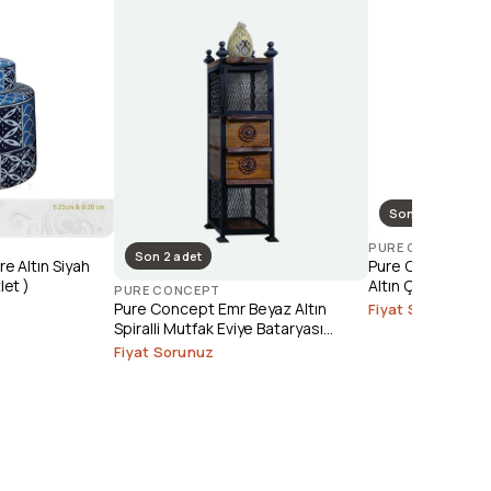
Son 1 adet
PURE CONCEPT
Son 2 adet
e Altın Siyah
Pure Concept Ele
let )
Altın Çanak Lava
PURE CONCEPT
(Outlet)
Pure Concept Emr Beyaz Altın
Fiyat Sorunuz
Spiralli Mutfak Eviye Bataryası
(Outlet)
Fiyat Sorunuz