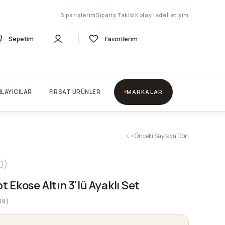
Siparişlerim
Sipariş Takibi
Kolay İade
İletişim
Sepetim
Favorilerim
LAYICILAR
FIRSAT ÜRÜNLER
MARKALAR
< < Önceki Sayfaya Dön
0
 Ekose Altın 3'lü Ayaklı Set
09)