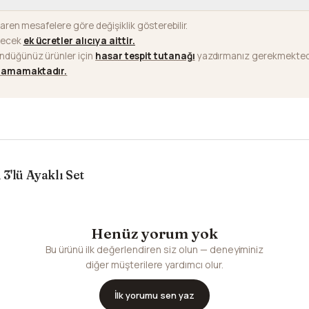
baren mesafelere göre değişiklik gösterebilir.
ilecek
ek ücretler alıcıya aittir
.
ündüğünüz ürünler için
hasar tespit tutanağı
yazdırmanız gerekmektedi
ılamamaktadır.
3'lü Ayaklı Set
Henüz yorum yok
Bu ürünü ilk değerlendiren siz olun — deneyiminiz
diğer müşterilere yardımcı olur.
İlk yorumu sen yaz