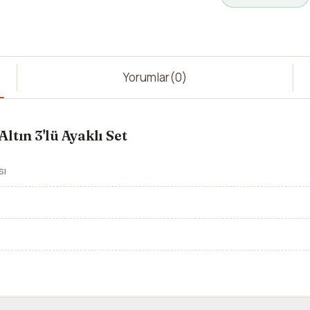
Yorumlar
(0)
tın 3'lü Ayaklı Set
sı