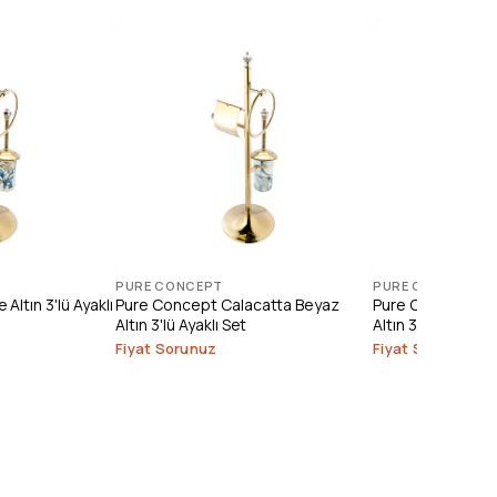
PURE CONCEPT
PURE CONCEPT
Altın 3'lü Ayaklı
Pure Concept Calacatta Beyaz
Pure Concept Kl
Altın 3'lü Ayaklı Set
Altın 3'lü Ayaklı S
Fiyat Sorunuz
Fiyat Sorunuz