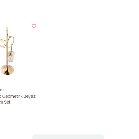
EPT
t Geometrik Beyaz
klı Set