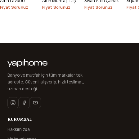
Altın Lavabo
Altın Montajlı Diş
Siyah Altın Çanak
Square
Bataryası (Outlet)
Fırçalık
Lavabo
Çanak
Fiyat Sorunuz
Fiyat Sorunuz
Fiyat Sorunuz
Fiyat
Outlet
Banyo ve mutfak için tüm markalar tek
adreste. Güvenli alışveriş, hızlı teslimat,
uzman desteği.
KURUMSAL
Hakkımızda