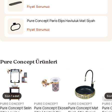
Fiyat Sorunuz
Pure Concept Paris Elips Havluluk Mat Siyah
Fiyat Sorunuz
Pure Concept Ürünleri
Son 1 adet
Son
PURE CONCEPT
PURE CONCEPT
PURE CONCEPT
PURE
Pure Concept Selin
Pure Concept Ekose
Pure Concept Mat
Pure 