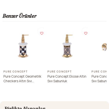
Benzer Ürünler
PURE CONCEPT
PURE CONCEPT
PURE CON
Pure Concept Geometrik
Pure Concept Ekose Altın
Pure Conce
Checkers Altın Sıvı
Sıvı Sabunluk
Sıvı Sabunl
Sabunluk
Birlikte Alınanlar