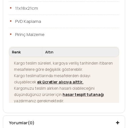
11x18x21cm
PVD Kaplama
Pirinç Malzeme
Renk
Altın
Kargo teslim süreleri, kargoya veriliş tarihinden itibaren
mesafelere göre değişiklik gösterebilir.
Kargo teslimatlarında mesafelerden dolayı
oluşabilecek
ek ücretler alıcıya aittir
.
Kargonuzu teslim alırken hasarlı olabileceğini
düşündüğünüz ürünler için
hasar tespit tutanağı
yazdırmanız gerekmektedir.
Aksi durumlarda ürünlerin
iadesi ve değişimi
yapılamamaktadır.
Yorumlar
(0)