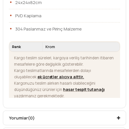
24x24x82cm
PVD Kaplama
304 Paslanmaz ve Pirinç Malzeme
Renk
Krom
Kargo teslim süreleri, kargoya veriliş tarihinden itibaren
mesafelere göre değişiklik gösterebilir.
Kargo teslimatlarında mesafelerden dolayı
oluşabilecek
ek ücretler alıcıya aittir
.
Kargonuzu teslim alırken hasarlı olabileceğini
düşündüğünüz ürünler için
hasar tespit tutanağı
yazdırmanız gerekmektedir.
Aksi durumlarda ürünlerin
iadesi ve değişimi
yapılamamaktadır.
Yorumlar
(0)