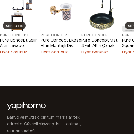
Son 1 adet
Son
PURE CONCEPT
PURE CONCEPT
PURE CONCEPT
PURE
Pure Concept Selin
Pure Concept Ekose
Pure Concept Mat
Pure 
Altın Lavabo
Altın Montajlı Diş
Siyah Altın Çanak
Square
Bataryası (Outlet)
Fırçalık
Lavabo
Çanak
Fiyat Sorunuz
Fiyat Sorunuz
Fiyat Sorunuz
Fiyat
Outlet
Banyo ve mutfak için tüm markalar tek
adreste. Güvenli alışveriş, hızlı teslimat,
uzman desteği.