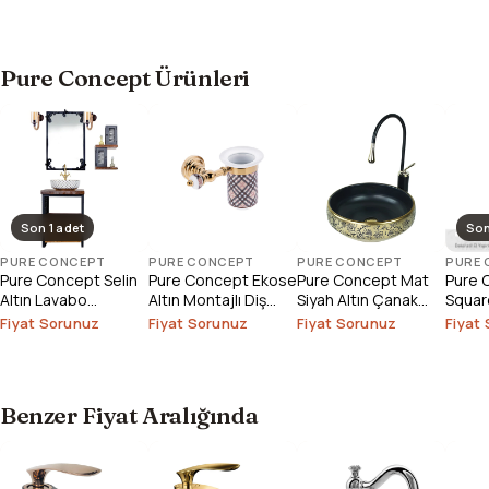
Pure Concept Ürünleri
Son 1 adet
Son
PURE CONCEPT
PURE CONCEPT
PURE CONCEPT
PURE
Pure Concept Selin
Pure Concept Ekose
Pure Concept Mat
Pure 
Altın Lavabo
Altın Montajlı Diş
Siyah Altın Çanak
Square
Bataryası (Outlet)
Fırçalık
Lavabo
Çanak
Fiyat Sorunuz
Fiyat Sorunuz
Fiyat Sorunuz
Fiyat
Outlet
Benzer Fiyat Aralığında