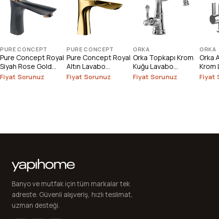
PURE CONCEPT
PURE CONCEPT
ORKA
ORKA
Pure Concept Royal
Pure Concept Royal
Orka Topkapı Krom
Orka A
Siyah Rose Gold
Altın Lavabo
Kuğu Lavabo
Krom 
Lavabo Bataryası
Bataryası
Bataryası
Batar
Fiyat Sorunuz
Fiyat Sorunuz
Fiyat Sorunuz
Fiyat
Banyo ve mutfak için tüm markalar tek
adreste. Güvenli alışveriş, hızlı teslimat,
uzman desteği.