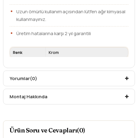
Uzun ömürlü kullanım açısından lütfen ağır kimyasal
kullanmayınız.
Üretim hatalarına karşı 2 yıl garantili
Renk
Krom
Kargo teslim süreleri, kargoya veriliş tarihinden itibaren
mesafelere göre değişiklik gösterebilir.
Yorumlar
Kargo teslimatlarında mesafelerden dolayı
(0)
oluşabilecek
ek ücretler alıcıya aittir
.
Kargonuzu teslim alırken hasarlı olabileceğini
Montaj Hakkında
düşündüğünüz ürünler için
hasar tespit tutanağı
yazdırmanız gerekmektedir.
Aksi durumlarda ürünlerin
iadesi ve değişimi
yapılamamaktadır.
Ürün Soru ve Cevapları(0)