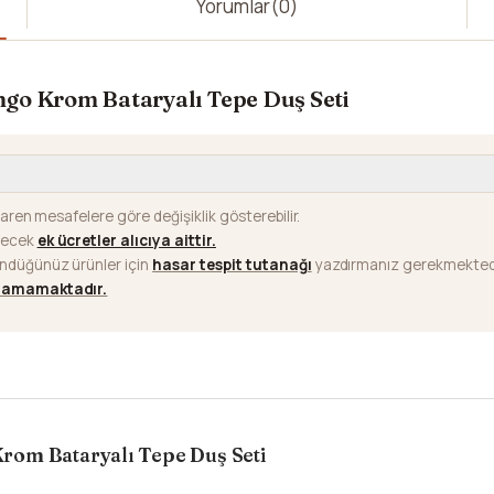
Yorumlar
(0)
go Krom Bataryalı Tepe Duş Seti
baren mesafelere göre değişiklik gösterebilir.
ilecek
ek ücretler alıcıya aittir
.
ündüğünüz ürünler için
hasar tespit tutanağı
yazdırmanız gerekmektedi
ılamamaktadır.
rom Bataryalı Tepe Duş Seti