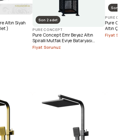
Son 1 adet
PURE CONCEPT
Son 2 adet
e Altın Siyah
Pure Concept Ele
let )
Altın Çanak Lava
PURE CONCEPT
(Outlet)
Pure Concept Emr Beyaz Altın
Fiyat Sorunuz
Spiralli Mutfak Eviye Bataryası
(Outlet)
Fiyat Sorunuz