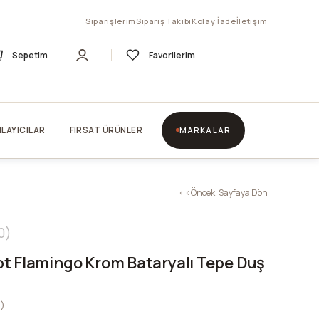
Siparişlerim
Sipariş Takibi
Kolay İade
İletişim
Sepetim
Favorilerim
LAYICILAR
FIRSAT ÜRÜNLER
MARKALAR
< < Önceki Sayfaya Dön
0
t Flamingo Krom Bataryalı Tepe Duş
9)