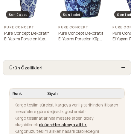
Son 2 adet
Son 1 adet
Son 1 ade
PURE CONCEPT
PURE CONCEPT
PURE CON
Pure Concept Dekoratif
Pure Concept Dekoratif
Pure Conce
El Yapımı Porselen Küp
El Yapımı Porselen Küp
El Yapımı P
Y45Xg19
Y25Xg20
Y55Xg30
Ürün Özellikleri
Renk
Siyah
Kargo teslim süreleri, kargoya veriliş tarihinden itibaren
mesafelere göre değişiklik gösterebilir.
Kargo teslimatlarında mesafelerden dolayı
oluşabilecek
ek ücretler alıcıya aittir
.
Kargonuzu teslim alırken hasarlı olabileceğini