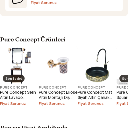
Fiyat Sorunuz
Pure Concept Ürünleri
Son 1 adet
Son
PURE CONCEPT
PURE CONCEPT
PURE CONCEPT
PURE
Pure Concept Selin
Pure Concept Ekose
Pure Concept Mat
Pure 
Altın Lavabo
Altın Montajlı Diş
Siyah Altın Çanak
Square
Bataryası (Outlet)
Fırçalık
Lavabo
Çanak
Fiyat Sorunuz
Fiyat Sorunuz
Fiyat Sorunuz
Fiyat
Outlet
Benzer Fiyat Aralığında