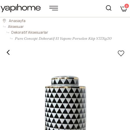
0
Anasayfa
Aksesuar
Dekoratif Aksesuarlar
Pure Concept Dekoratif El Yapımı Porselen Küp Y33Xg20