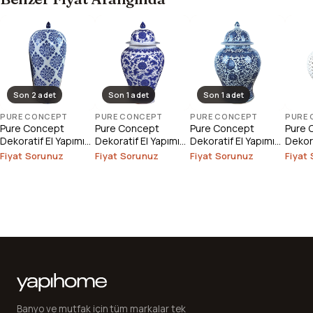
Son 2 adet
Son 1 adet
Son 1 adet
PURE CONCEPT
PURE CONCEPT
PURE CONCEPT
PURE
Pure Concept
Pure Concept
Pure Concept
Pure 
Dekoratif El Yapımı
Dekoratif El Yapımı
Dekoratif El Yapımı
Dekora
Porselen Küp
Porselen Küp
Porselen Küp
Porse
Fiyat Sorunuz
Fiyat Sorunuz
Fiyat Sorunuz
Fiyat
Y45Xg19
Y55Xg30
Y45Xg27
Y55X
Banyo ve mutfak için tüm markalar tek