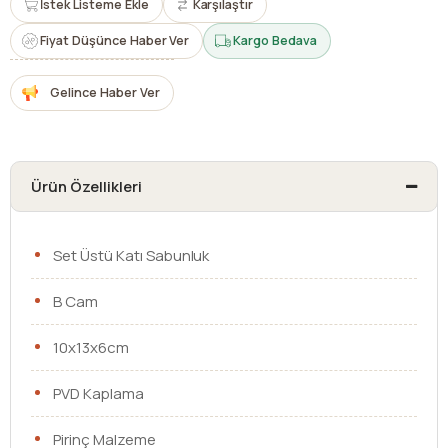
İstek Listeme Ekle
Karşılaştır
Fiyat Düşünce Haber Ver
Kargo Bedava
Gelince Haber Ver
Ürün Özellikleri
Set Üstü Katı Sabunluk
B Cam
10x13x6cm
PVD Kaplama
Pirinç Malzeme