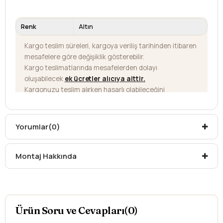
Renk
Altın
Kargo teslim süreleri, kargoya veriliş tarihinden itibaren
mesafelere göre değişiklik gösterebilir.
Kargo teslimatlarında mesafelerden dolayı
oluşabilecek
ek ücretler alıcıya aittir
.
Kargonuzu teslim alırken hasarlı olabileceğini
düşündüğünüz ürünler için
hasar tespit tutanağı
yazdırmanız gerekmektedir.
Aksi durumlarda ürünlerin
iadesi ve değişimi
Yorumlar
(0)
yapılamamaktadır.
Montaj Hakkında
Ürün Soru ve Cevapları(0)