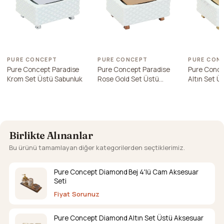
PURE CONCEPT
PURE CONCEPT
PURE CON
Pure Concept Paradise
Pure Concept Paradise
Pure Conce
Krom Set Üstü Sabunluk
Rose Gold Set Üstü
Altın Set Ü
Sabunluk
Birlikte Alınanlar
Bu ürünü tamamlayan diğer kategorilerden seçtiklerimiz.
Pure Concept Diamond Bej 4'lü Cam Aksesuar
Seti
Fiyat Sorunuz
Pure Concept Diamond Altın Set Üstü Aksesuar