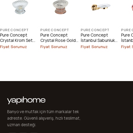
PURE CONCEPT
PURE CONCEPT
PURE CONCEPT
PURE
Pure Concept
Pure Concept
Pure Concept
Pure 
Crystal Krom Set
Crystal Rose Gold
İstanbul Sabunluk
İstan
Üstü Sabunluk
Set Üstü Sabunluk
Camlı Altın
Bronz
Fiyat Sorunuz
Fiyat Sorunuz
Fiyat Sorunuz
Fiyat
Banyo ve mutfak için tüm markalar tek
adreste. Güvenli alışveriş, hızlı teslimat,
uzman desteği.