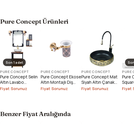
Pure Concept Ürünleri
Son 1 adet
Son
PURE CONCEPT
PURE CONCEPT
PURE CONCEPT
PURE
Pure Concept Selin
Pure Concept Ekose
Pure Concept Mat
Pure 
Altın Lavabo
Altın Montajlı Diş
Siyah Altın Çanak
Square
Bataryası (Outlet)
Fırçalık
Lavabo
Çanak
Fiyat Sorunuz
Fiyat Sorunuz
Fiyat Sorunuz
Fiyat
Outlet
Benzer Fiyat Aralığında