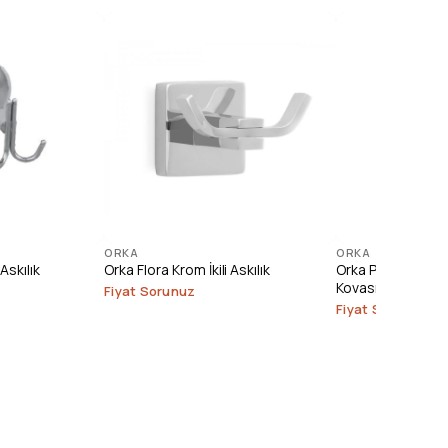
ORKA
ORKA
Askılık
Orka Flora Krom İkili Askılık
Orka Paslanmaz 
Kovası (3 lt.)
Fiyat Sorunuz
Fiyat Sorunuz