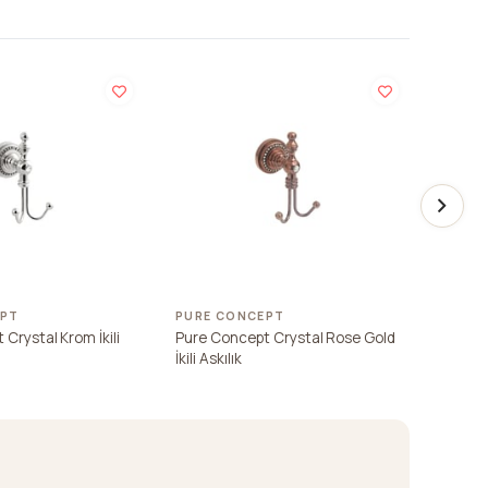
EPT
PURE CONCEPT
PURE 
Crystal Krom İkili
Pure Concept Crystal Rose Gold
Pure Co
İkili Askılık
Askılık