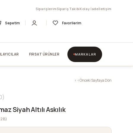
Siparişlerim
Sipariş Takibi
Kolay İade
İletişim
Sepetim
Favorilerim
LAYICILAR
FIRSAT ÜRÜNLER
MARKALAR
< < Önceki Sayfaya Dön
0
az Siyah Altılı Askılık
12B)