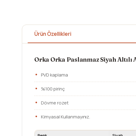
Ürün Özellikleri
Orka Orka Paslanmaz Siyah Altılı A
PVD kaplama
%100 pirinç
Dövme rozet
Kimyasal Kullanmayınız.
Renk
Siyah