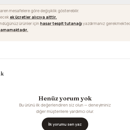
baren mesafelere göre değişiklik gösterebilir.
ilecek
ek ücretler alıcıya aittir
.
ündüğünüz ürünler için
hasar tespit tutanağı
yazdırmanız gerekmektedi
ılamamaktadır.
ık
Henüz yorum yok
Bu ürünü ilk değerlendiren siz olun — deneyiminiz
diğer müşterilere yardımcı olur.
İlk yorumu sen yaz