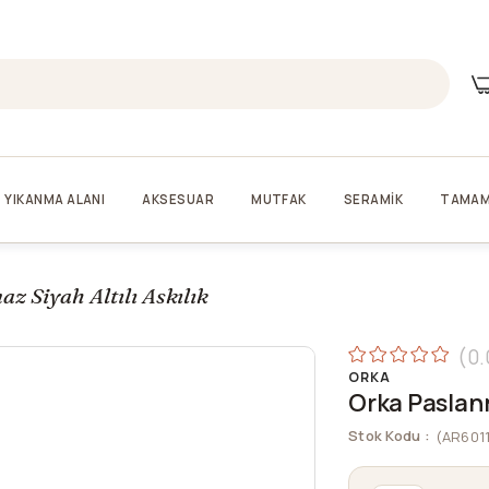
YIKANMA ALANI
AKSESUAR
MUTFAK
SERAMİK
TAMAM
z Siyah Altılı Askılık
0.
ORKA
Orka Paslanm
Stok Kodu
(AR601