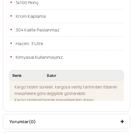
%100 Pirinç
Krom Kaplama
304 Kalite Paslanmaz
Hacim: 3 Litre
Kimyasal Kullanmayınız.
Renk
Bakır
Kargo teslim süreleri, kargoya veriliş tarihinden itibaren
mesafelere göre değişiklik gösterebilir.
Kargo teslimatlarında mesafelerden dolayı
oluşabilecek
ek ücretler alıcıya aittir
.
Kargonuzu teslim alırken hasarlı olabileceğini
düşündüğünüz ürünler için
hasar tespit tutanağı
Yorumlar
(0)
yazdırmanız gerekmektedir.
Aksi durumlarda ürünlerin
iadesi ve değişimi