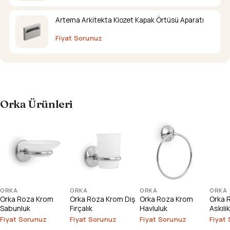
Artema Arkitekta Klozet Kapak Örtüsü Aparatı
Fiyat Sorunuz
Orka Ürünleri
ORKA
ORKA
ORKA
ORKA
Orka Roza Krom
Orka Roza Krom Diş
Orka Roza Krom
Orka R
Sabunluk
Fırçalık
Havluluk
Askılık
Fiyat Sorunuz
Fiyat Sorunuz
Fiyat Sorunuz
Fiyat