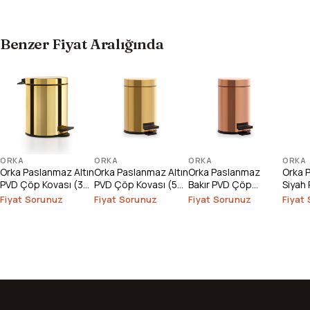
Benzer Fiyat Aralığında
ORKA
ORKA
ORKA
ORKA
Orka Paslanmaz Altın
Orka Paslanmaz Altın
Orka Paslanmaz
Orka 
PVD Çöp Kovası (3
PVD Çöp Kovası (5
Bakır PVD Çöp
Siyah
lt.)
lt.)
Kovası (5 lt.)
Kovası 
Fiyat Sorunuz
Fiyat Sorunuz
Fiyat Sorunuz
Fiyat