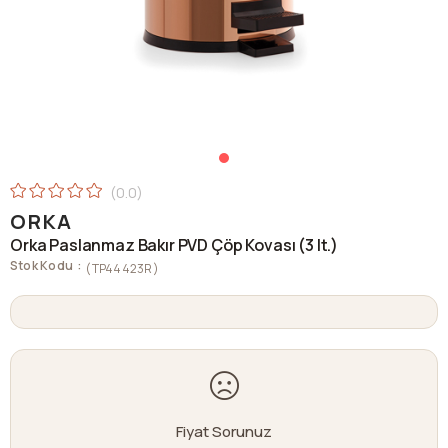
0.0
ORKA
Orka Paslanmaz Bakır PVD Çöp Kovası (3 lt.)
Stok Kodu
(TP44423R)
Fiyat Sorunuz