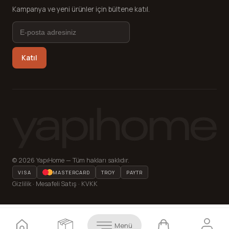
Kampanya ve yeni ürünler için bültene katıl.
Katıl
© 2026 YapıHome — Tüm hakları saklıdır.
VISA
MASTERCARD
TROY
PAYTR
Gizlilik · Mesafeli Satış · KVKK
Menü