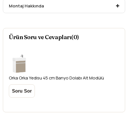
mesafelere göre değişiklik gösterebilir.
Montaj Hakkında
Kargo teslimatlarında mesafelerden dolayı
oluşabilecek
ek ücretler alıcıya aittir
.
Kargonuzu teslim alırken hasarlı olabileceğini
düşündüğünüz ürünler için
hasar tespit tutanağı
Ürün Soru ve Cevapları(0)
yazdırmanız gerekmektedir.
Aksi durumlarda ürünlerin
iadesi ve değişimi
yapılamamaktadır.
Orka
Orka Yedisu 45 cm Banyo Dolabı Alt Modülü