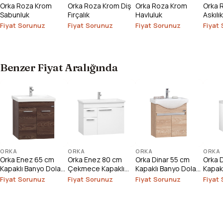
Orka Roza Krom
Orka Roza Krom Diş
Orka Roza Krom
Orka R
Sabunluk
Fırçalık
Havluluk
Askılık
Fiyat Sorunuz
Fiyat Sorunuz
Fiyat Sorunuz
Fiyat
Benzer Fiyat Aralığında
ORKA
ORKA
ORKA
ORKA
Orka Enez 65 cm
Orka Enez 80 cm
Orka Dinar 55 cm
Orka 
Kapaklı Banyo Dolabı
Çekmece Kapaklı
Kapaklı Banyo Dolabı
Kapak
Alt Modülü
Banyo Dolabı Alt
Alt Modülü
Alt M
Fiyat Sorunuz
Fiyat Sorunuz
Fiyat Sorunuz
Fiyat
Modülü