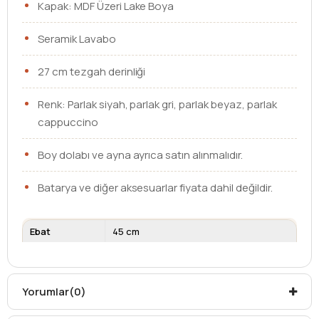
Kapak: MDF Üzeri Lake Boya
Seramik Lavabo
27 cm tezgah derinliği
Renk: Parlak siyah, parlak gri, parlak beyaz, parlak
cappuccino
Boy dolabı ve ayna ayrıca satın alınmalıdır.
Batarya ve diğer aksesuarlar fiyata dahil değildir.
Ebat
45 cm
Lavabo
Etajerli Lavabo
Çekmece /
Kapaklı
Kapak
Yorumlar
(0)
Kargo teslim süreleri, kargoya veriliş tarihinden itibaren