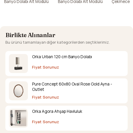
Banyo Dolabı Alt Modülü
Banyo Dolabı Alt Modülü
Çekmece Ka
Dolabı Alt 
Birlikte Alınanlar
Bu ürünü tamamlayan diğer kategorilerden seçtiklerimiz.
Orka Urban 120 cm Banyo Dolabı
Fiyat Sorunuz
Pure Concept 60x80 Oval Rose Gold Ayna -
Outlet
Fiyat Sorunuz
Orka Agora Ahşap Havluluk
Fiyat Sorunuz