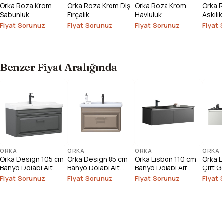
Orka Roza Krom
Orka Roza Krom Diş
Orka Roza Krom
Orka R
Sabunluk
Fırçalık
Havluluk
Askılık
Fiyat Sorunuz
Fiyat Sorunuz
Fiyat Sorunuz
Fiyat
Benzer Fiyat Aralığında
ORKA
ORKA
ORKA
ORKA
Orka Design 105 cm
Orka Design 85 cm
Orka Lisbon 110 cm
Orka 
Banyo Dolabı Alt
Banyo Dolabı Alt
Banyo Dolabı Alt
Çift 
Modülü
Modülü
Modülü
Dolab
Fiyat Sorunuz
Fiyat Sorunuz
Fiyat Sorunuz
Fiyat