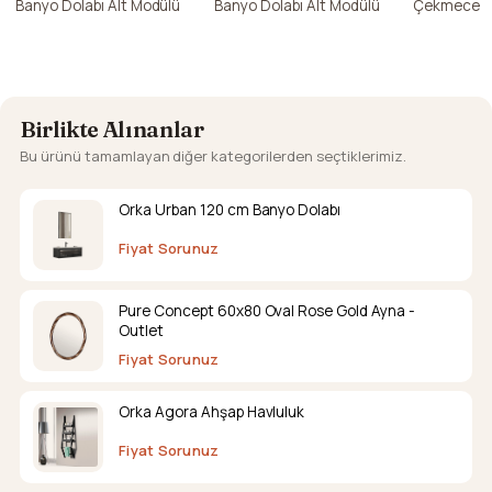
Banyo Dolabı Alt Modülü
Banyo Dolabı Alt Modülü
Çekmece Ka
Dolabı Alt 
Birlikte Alınanlar
Bu ürünü tamamlayan diğer kategorilerden seçtiklerimiz.
Orka Urban 120 cm Banyo Dolabı
Fiyat Sorunuz
Pure Concept 60x80 Oval Rose Gold Ayna -
Outlet
Fiyat Sorunuz
Orka Agora Ahşap Havluluk
Fiyat Sorunuz