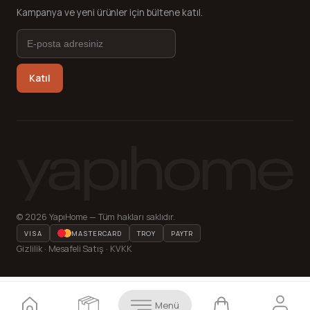
Kampanya ve yeni ürünler için bültene katıl.
Katıl
© 2026 YapıHome — Tüm hakları saklıdır.
VISA
MASTERCARD
TROY
PAYTR
Gizlilik · Mesafeli Satış · KVKK
Menü