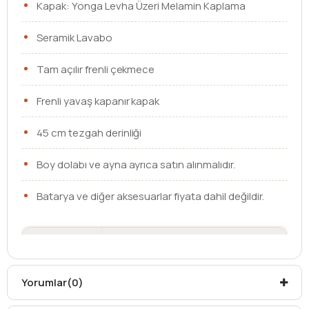
Kapak: Yonga Levha Üzeri Melamin Kaplama
Seramik Lavabo
Tam açılır frenli çekmece
Frenli yavaş kapanır kapak
45 cm tezgah derinliği
Boy dolabı ve ayna ayrıca satın alınmalıdır.
Batarya ve diğer aksesuarlar fiyata dahil değildir.
Ebat
100 cm
Lavabo
Etajerli Lavabo
Yorumlar
(0)
Çekmece /
Çekmeceli
Kapak