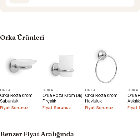
Orka Ürünleri
ORKA
ORKA
ORKA
ORKA
Orka Roza Krom
Orka Roza Krom Diş
Orka Roza Krom
Orka R
Sabunluk
Fırçalık
Havluluk
Askılık
Fiyat Sorunuz
Fiyat Sorunuz
Fiyat Sorunuz
Fiyat
Benzer Fiyat Aralığında