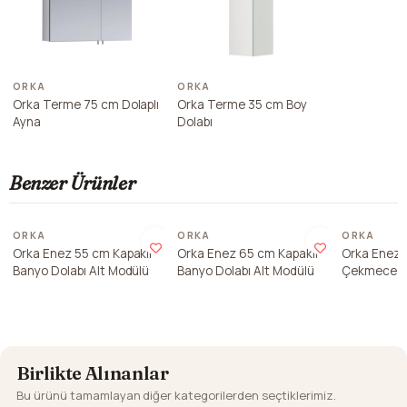
ORKA
ORKA
Orka Terme 75 cm Dolaplı
Orka Terme 35 cm Boy
Ayna
Dolabı
Benzer Ürünler
ORKA
ORKA
ORKA
Orka Enez 55 cm Kapaklı
Orka Enez 65 cm Kapaklı
Orka Enez 
Banyo Dolabı Alt Modülü
Banyo Dolabı Alt Modülü
Çekmece Ka
Dolabı Alt 
Birlikte Alınanlar
Bu ürünü tamamlayan diğer kategorilerden seçtiklerimiz.