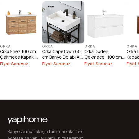
ORKA
ORKA
ORKA
ORKA
Orka Enez 100 cm
Orka Capetown 60
Orka Düden
Orka 
Çekmece Kapaklı
cm Banyo Dolabı Alt
Çekmeceli 100 cm
Kapak
Banyo Dolabı Alt
Modülü
Banyo Dolabı Alt
Alt M
Fiyat Sorunuz
Fiyat Sorunuz
Fiyat Sorunuz
Fiyat
Modülü
Modülü
Banyo ve mutfak için tüm markalar tek
adreste. Güvenli alışveriş, hızlı teslimat,