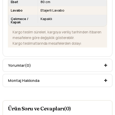
Ebat
80 cm
Lavabo
Etajerli Lavabo
Çekmece /
Kapaklı
Kapak
Kargo teslim süreleri, kargoya veriliş tarihinden itibaren
mesafelere göre değişiklik gösterebilir.
Kargo teslimatlarında mesafelerden dolayı
oluşabilecek
ek ücretler alıcıya aittir
.
Kargonuzu teslim alırken hasarlı olabileceğini
düşündüğünüz ürünler için
hasar tespit tutanağı
Yorumlar
(0)
yazdırmanız gerekmektedir.
Aksi durumlarda ürünlerin
iadesi ve değişimi
yapılamamaktadır.
Montaj Hakkında
Ürün Soru ve Cevapları(0)