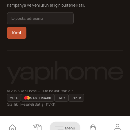
Kampanya ve yeni ürünler için bültene katıl.
Katıl
© 2026 YapıHome — Tüm hakları saklıdır.
VISA
MASTERCARD
TROY
PAYTR
Gizlilik · Mesafeli Satış · KVKK
Menü