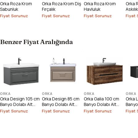
Orka Roza Krom
Orka Roza Krom Diş
Orka Roza Krom
Orka R
Sabunluk
Fırçalık
Havluluk
Askılık
Fiyat Sorunuz
Fiyat Sorunuz
Fiyat Sorunuz
Fiyat
Benzer Fiyat Aralığında
ORKA
ORKA
ORKA
ORKA
Orka Design 105 cm
Orka Design 85 cm
Orka Galia 100 cm
Orka 
Banyo Dolabı Alt
Banyo Dolabı Alt
Banyo Dolabı Alt
Banyo 
Modülü
Modülü
Modülü
Modü
Fiyat Sorunuz
Fiyat Sorunuz
Fiyat Sorunuz
Fiyat