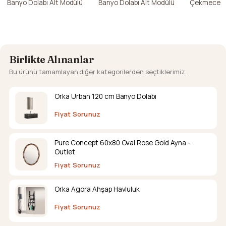
Banyo Dolabı Alt Modülü
Banyo Dolabı Alt Modülü
Çekmece Ka
Dolabı Alt 
Birlikte Alınanlar
Bu ürünü tamamlayan diğer kategorilerden seçtiklerimiz.
Orka Urban 120 cm Banyo Dolabı
Fiyat Sorunuz
Pure Concept 60x80 Oval Rose Gold Ayna -
Outlet
Fiyat Sorunuz
Orka Agora Ahşap Havluluk
Fiyat Sorunuz