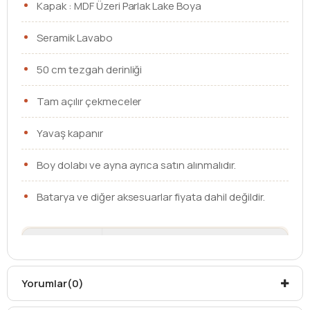
Kapak : MDF Üzeri Parlak Lake Boya
Seramik Lavabo
50 cm tezgah derinliği
Tam açılır çekmeceler
Yavaş kapanır
Boy dolabı ve ayna ayrıca satın alınmalıdır.
Batarya ve diğer aksesuarlar fiyata dahil değildir.
Ebat
80 cm
Lavabo
Etajerli Lavabo
Yorumlar
(0)
Çekmece /
Çekmeceli
Kapak