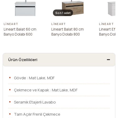
Son 1 adet
LINEART
LINEART
LINEART
Lineart Balat 60 cm
Lineart Balat 80 cm
Lineart Efe
Banyo Dolabı 600
Banyo Dolabı 800
Banyo Dola
Ürün Özellikleri
Gövde : Mat Lake, MDF
Çekmece ve Kapak : Mat Lake, MDF
Seramik Etajerli Lavabo
Tam Açılır Frenli Çekmece