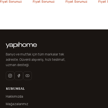
Dolabı
Üst Banyo Ünitesi
Banyo
Fiyat Sorunuz
Fiyat Sorunuz
Fiyat Sorunuz
Fiyat
Banyo ve mutfak için tüm markalar tek
adreste. Güvenli alışveriş, hızlı teslimat,
uzman desteği.
KURUMSAL
Hakkımızda
Mağazalarımız