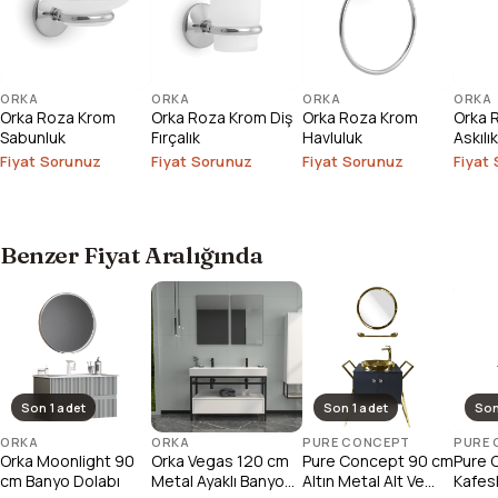
ORKA
ORKA
ORKA
ORKA
Orka Roza Krom
Orka Roza Krom Diş
Orka Roza Krom
Orka R
Sabunluk
Fırçalık
Havluluk
Askılık
Fiyat Sorunuz
Fiyat Sorunuz
Fiyat Sorunuz
Fiyat
Benzer Fiyat Aralığında
Son 1 adet
Son 1 adet
Son
ORKA
ORKA
PURE CONCEPT
PURE
Orka Moonlight 90
Orka Vegas 120 cm
Pure Concept 90 cm
Pure 
cm Banyo Dolabı
Metal Ayaklı Banyo
Altın Metal Alt Ve
Kafesl