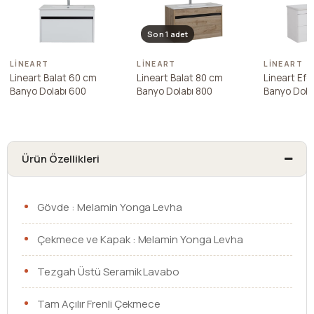
Son 1 adet
LINEART
LINEART
LINEART
Lineart Balat 60 cm
Lineart Balat 80 cm
Lineart Efe
Banyo Dolabı 600
Banyo Dolabı 800
Banyo Dola
Ürün Özellikleri
Gövde : Melamin Yonga Levha
Çekmece ve Kapak : Melamin Yonga Levha
Tezgah Üstü Seramik Lavabo
Tam Açılır Frenli Çekmece