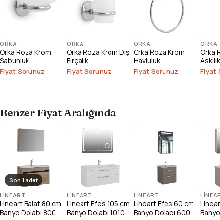
ORKA
ORKA
ORKA
ORKA
Orka Roza Krom
Orka Roza Krom Diş
Orka Roza Krom
Orka R
Sabunluk
Fırçalık
Havluluk
Askılık
Fiyat Sorunuz
Fiyat Sorunuz
Fiyat Sorunuz
Fiyat
Benzer Fiyat Aralığında
Son 1 adet
LINEART
LINEART
LINEART
LINEA
Lineart Balat 80 cm
Lineart Efes 105 cm
Lineart Efes 60 cm
Linea
Banyo Dolabı 800
Banyo Dolabı 1010
Banyo Dolabı 600
Banyo