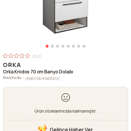
0.0
ORKA
Orka Knidos 70 cm Banyo Dolabı
Stok Kodu
(KND70A+KND50U)
Ürün stoklarımızda kalmamıştır.
Gelince Haber Ver