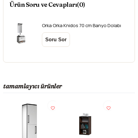
Ürün Soru ve Cevapları(0)
Ebat
70 cm
Üst Modül
Ledli Ayna
Orka
Orka Knidos 70 cm Banyo Dolabı
Lavabo
Tezgah Üstü Lavabo
Çekmece /
Çekmeceli
Kapak
Kargo teslim süreleri, kargoya veriliş tarihinden itibaren
mesafelere göre değişiklik gösterebilir.
Kargo teslimatlarında mesafelerden dolayı
oluşabilecek
ek ücretler alıcıya aittir
.
tamamlayıcı ürünler
Kargonuzu teslim alırken hasarlı olabileceğini
düşündüğünüz ürünler için
hasar tespit tutanağı
yazdırmanız gerekmektedir.
Aksi durumlarda ürünlerin
iadesi ve değişimi
yapılamamaktadır.