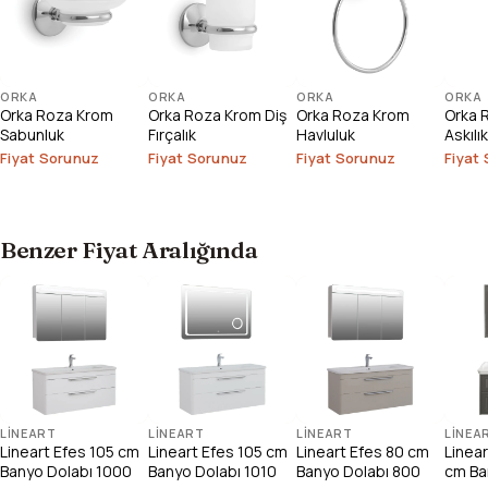
ORKA
ORKA
ORKA
ORKA
Orka Roza Krom
Orka Roza Krom Diş
Orka Roza Krom
Orka R
Sabunluk
Fırçalık
Havluluk
Askılık
Fiyat Sorunuz
Fiyat Sorunuz
Fiyat Sorunuz
Fiyat
Benzer Fiyat Aralığında
LINEART
LINEART
LINEART
LINEA
Lineart Efes 105 cm
Lineart Efes 105 cm
Lineart Efes 80 cm
Linea
Banyo Dolabı 1000
Banyo Dolabı 1010
Banyo Dolabı 800
cm Ba