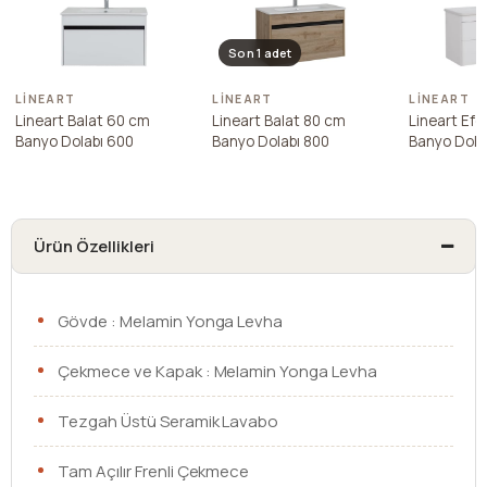
Son 1 adet
LINEART
LINEART
LINEART
Lineart Balat 60 cm
Lineart Balat 80 cm
Lineart Efe
Banyo Dolabı 600
Banyo Dolabı 800
Banyo Dola
Ürün Özellikleri
Gövde : Melamin Yonga Levha
Çekmece ve Kapak : Melamin Yonga Levha
Tezgah Üstü Seramik Lavabo
Tam Açılır Frenli Çekmece