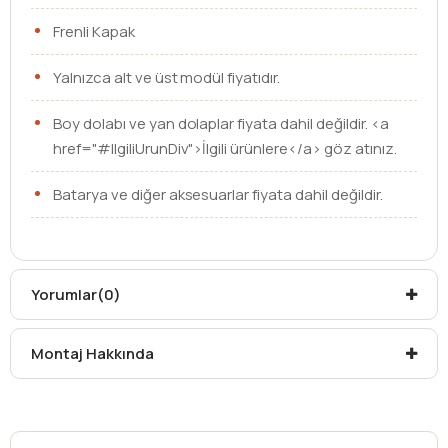
Frenli Kapak
Yalnızca alt ve üst modül fiyatıdır.
Boy dolabı ve yan dolaplar fiyata dahil değildir. <a
href="#IlgiliUrunDiv">İlgili ürünlere</a> göz atınız.
Batarya ve diğer aksesuarlar fiyata dahil değildir.
Renk Seçenekleri : Legnano , Lidya
Lütfen renk seçiminizi sipariş notunuzda belirtiniz.
Yorumlar
(0)
Ebat
100 cm
Montaj Hakkında
Üst Modül
Aplikli Ayna
Çerçeveli Ayna
Etajerli Ayna
Lavabo
Tezgah Üstü Lavabo