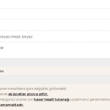
n beyaz meşe, beyaz
ir.
abo
baren mesafelere göre değişiklik gösterebilir.
ilecek
ek ücretler alıcıya aittir
.
ündüğünüz ürünler için
hasar tespit tutanağı
yazdırmanız gerekmektedi
ılamamaktadır.