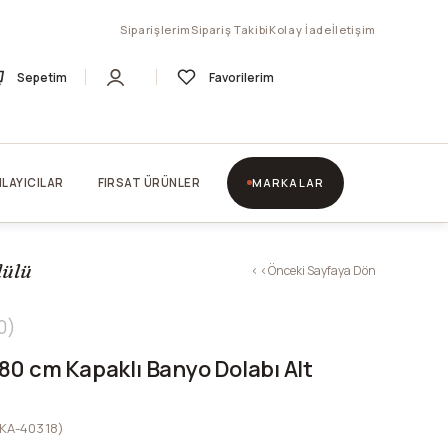
Siparişlerim
Sipariş Takibi
Kolay İade
İletişim
Sepetim
Favorilerim
LAYICILAR
FIRSAT ÜRÜNLER
MARKALAR
dülü
< < Önceki Sayfaya Dön
0
80 cm Kapaklı Banyo Dolabı Alt
KA-40318)