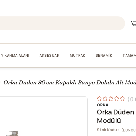
YIKANMA ALANI
AKSESUAR
MUTFAK
SERAMİK
TAMAM
Orka Düden 80 cm Kapaklı Banyo Dolabı Alt Mo
0.
ORKA
Orka Düden 
Modülü
Stok Kodu
(DDN80