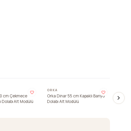
ORKA
ORKA
00 cm Çekmece
Orka Dinar 55 cm Kapaklı Banyo
Orka D
 Dolabı Alt Modülü
Dolabı Alt Modülü
Dolabı