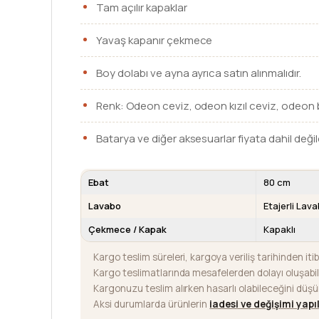
Tam açılır kapaklar
Yavaş kapanır çekmece
Boy dolabı ve ayna ayrıca satın alınmalıdır.
Renk: Odeon ceviz, odeon kızıl ceviz, odeo
Batarya ve diğer aksesuarlar fiyata dahil değild
Ebat
80 cm
Lavabo
Etajerli Lav
Çekmece / Kapak
Kapaklı
Kargo teslim süreleri, kargoya veriliş tarihinden iti
Kargo teslimatlarında mesafelerden dolayı oluşab
Kargonuzu teslim alırken hasarlı olabileceğini düş
Aksi durumlarda ürünlerin
iadesi ve değişimi yap