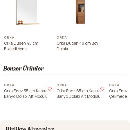
ORKA
ORKA
Orka Düden 45 cm
Orka Düden 40 cm Boy
Etajerli Ayna
Dolabı
Benzer Ürünler
ORKA
ORKA
ORKA
Orka Enez 55 cm Kapaklı
Orka Enez 65 cm Kapaklı
Orka Enez 
Banyo Dolabı Alt Modülü
Banyo Dolabı Alt Modülü
Çekmece Ka
Dolabı Alt 
Birlikte Alınanlar