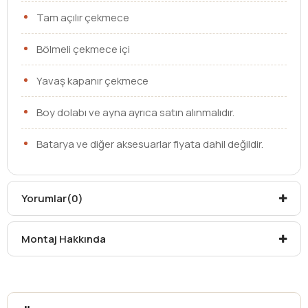
Tam açılır çekmece
Bölmeli çekmece içi
Yavaş kapanır çekmece
Boy dolabı ve ayna ayrıca satın alınmalıdır.
Batarya ve diğer aksesuarlar fiyata dahil değildir.
Ebat
45 cm
Yorumlar
(0)
Lavabo
Etajerli Lavabo
Çekmece /
Kapaklı
Montaj Hakkında
Kapak
Kargo teslim süreleri, kargoya veriliş tarihinden itibaren
mesafelere göre değişiklik gösterebilir.
Kargo teslimatlarında mesafelerden dolayı