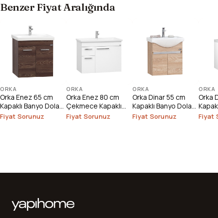
Benzer Fiyat Aralığında
ORKA
ORKA
ORKA
ORKA
Orka Enez 65 cm
Orka Enez 80 cm
Orka Dinar 55 cm
Orka 
Kapaklı Banyo Dolabı
Çekmece Kapaklı
Kapaklı Banyo Dolabı
Kapak
Alt Modülü
Banyo Dolabı Alt
Alt Modülü
Alt M
Fiyat Sorunuz
Fiyat Sorunuz
Fiyat Sorunuz
Fiyat
Modülü