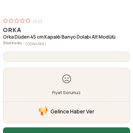
0.0
ORKA
Orka Düden 45 cm Kapaklı Banyo Dolabı Alt Modülü
Stok Kodu
(DDN45KA)
Fiyat Sorunuz
Gelince Haber Ver