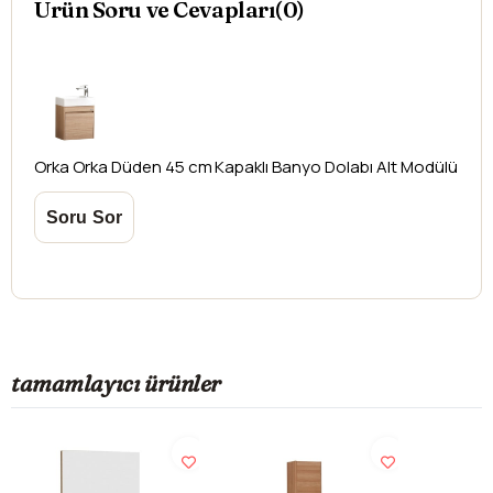
Ürün Soru ve Cevapları(0)
oluşabilecek
ek ücretler alıcıya aittir
.
Kargonuzu teslim alırken hasarlı olabileceğini
düşündüğünüz ürünler için
hasar tespit tutanağı
yazdırmanız gerekmektedir.
Aksi durumlarda ürünlerin
iadesi ve değişimi
yapılamamaktadır.
Orka
Orka Düden 45 cm Kapaklı Banyo Dolabı Alt Modülü
tamamlayıcı ürünler