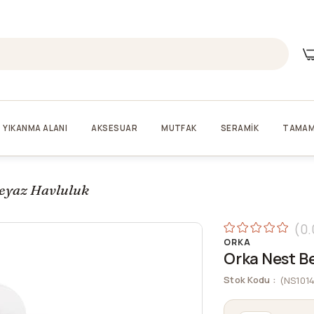
YIKANMA ALANI
AKSESUAR
MUTFAK
SERAMİK
TAMAM
eyaz Havluluk
0.
ORKA
Orka Nest B
Stok Kodu
(NS101