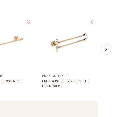
EPT
PURE CONCEPT
PURE 
t Ekose 40 cm
Pure Concept Ekose Altın İkili
Pure C
Havlu Bar 60
Havlul