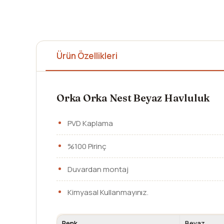
Ürün Özellikleri
Orka Orka Nest Beyaz Havluluk
PVD Kaplama
%100 Pirinç
Duvardan montaj
Kimyasal Kullanmayınız.
Renk
Beyaz