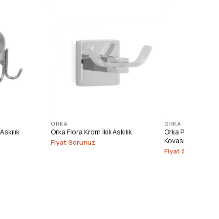
ORKA
ORKA
Askılık
Orka Flora Krom İkili Askılık
Orka Paslanmaz 
Kovası (3 lt.)
Fiyat Sorunuz
Fiyat Sorunuz