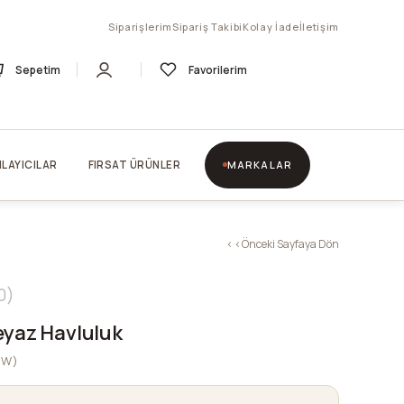
Siparişlerim
Sipariş Takibi
Kolay İade
İletişim
Sepetim
Favorilerim
LAYICILAR
FIRSAT ÜRÜNLER
MARKALAR
< < Önceki Sayfaya Dön
0
eyaz Havluluk
4W)