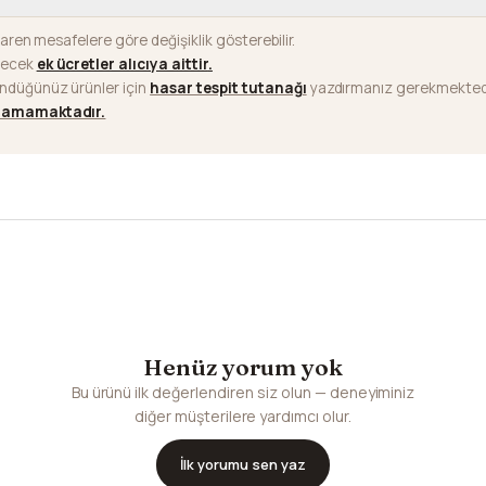
baren mesafelere göre değişiklik gösterebilir.
ilecek
ek ücretler alıcıya aittir
.
ündüğünüz ürünler için
hasar tespit tutanağı
yazdırmanız gerekmektedi
ılamamaktadır.
Henüz yorum yok
Bu ürünü ilk değerlendiren siz olun — deneyiminiz
diğer müşterilere yardımcı olur.
İlk yorumu sen yaz