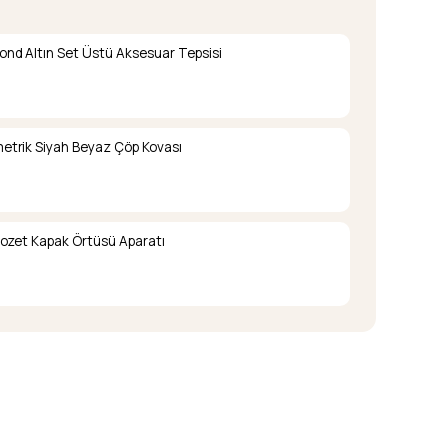
nd Altın Set Üstü Aksesuar Tepsisi
trik Siyah Beyaz Çöp Kovası
lozet Kapak Örtüsü Aparatı