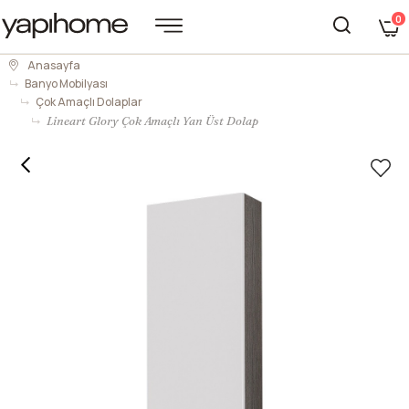
0
Anasayfa
Banyo Mobilyası
Çok Amaçlı Dolaplar
Lineart Glory Çok Amaçlı Yan Üst Dolap