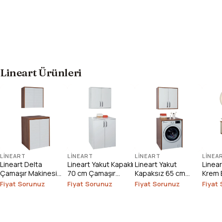
Lineart Ürünleri
LINEART
LINEART
LINEART
LINEA
Lineart Delta
Lineart Yakut Kapaklı
Lineart Yakut
Linea
Çamaşır Makinesi
70 cm Çamaşır
Kapaksız 65 cm
Krem 
Dolabı
Makinesi Dolabı
Çamaşır Makinesi
1000
Fiyat Sorunuz
Fiyat Sorunuz
Fiyat Sorunuz
Fiyat
Dolabı