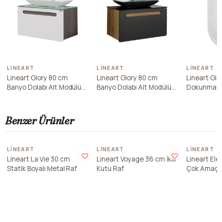
LINEART
LINEART
LINEART
Lineart Glory 80 cm
Lineart Glory 80 cm
Lineart Gl
Banyo Dolabı Alt Modülü
Banyo Dolabı Alt Modülü
Dokunmatik
Beyaz
Füme
Ayna
Benzer Ürünler
LINEART
LINEART
LINEART
Lineart La Vie 30 cm
Lineart Voyage 36 cm İkili
Lineart Ele
Statik Boyalı Metal Raf
Kutu Raf
Çok Amaçlı