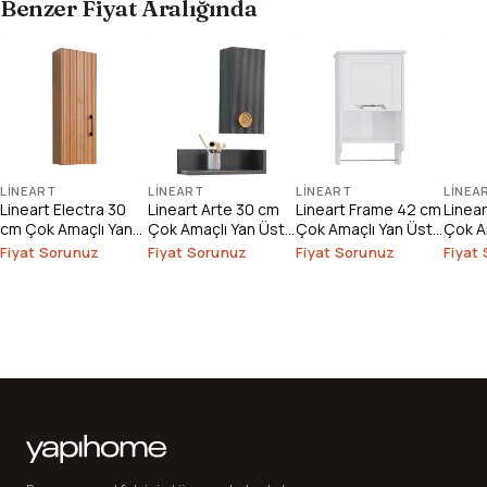
Benzer Fiyat Aralığında
LINEART
LINEART
LINEART
LINEA
Lineart Electra 30
Lineart Arte 30 cm
Lineart Frame 42 cm
Linear
cm Çok Amaçlı Yan
Çok Amaçlı Yan Üst
Çok Amaçlı Yan Üst
Çok A
Üst Dolap
Dolap
Dolap
Modü
Fiyat Sorunuz
Fiyat Sorunuz
Fiyat Sorunuz
Fiyat