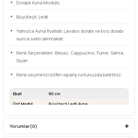
Dolaplı Ayna Modülü
Büyüteçli, Ledli
Yalnızca Ayna fiyatıdır. Lavabo dolabı ve boy dolabı
ayrıca satın alınmalıdır.
Renk Seçenekleri :Beyaz, Cappucino, Füme, Sahra,
Siyah
Renk seçiminizi lütfen sipariş notunuzda belirtiniz.
Ebat
80 cm
Üst Modül
Büyüteçli Ledli Ayna
Kargo teslim süreleri, kargoya veriliş tarihinden itibaren
mesafelere göre değişiklik gösterebilir.
Yorumlar
(0)
Kargo teslimatlarında mesafelerden dolayı
oluşabilecek
ek ücretler alıcıya aittir
.