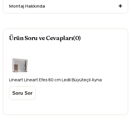
Kargonuzu teslim alırken hasarlı olabileceğini
Montaj Hakkında
düşündüğünüz ürünler için
hasar tespit tutanağı
yazdırmanız gerekmektedir.
Aksi durumlarda ürünlerin
iadesi ve değişimi
yapılamamaktadır.
Ürün Soru ve Cevapları(0)
Lineart
Lineart Efes 80 cm Ledli Büyüteçli Ayna