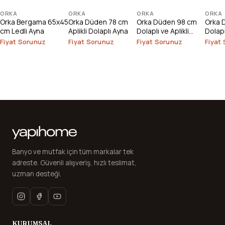
ORKA
ORKA
ORKA
ORKA
Orka Bergama 65x45
Orka Düden 78 cm
Orka Düden 98 cm
Orka 
cm Ledli Ayna
Aplikli Dolaplı Ayna
Dolaplı ve Aplikli
Dolapl
Ayna
Fiyat Sorunuz
Fiyat Sorunuz
Fiyat Sorunuz
Fiyat
Banyo ve mutfak için tüm markalar tek
adreste. Güvenli alışveriş, hızlı teslimat,
uzman desteği.
KURUMSAL