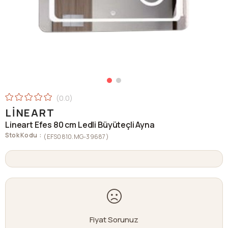
0.0
LINEART
Lineart Efes 80 cm Ledli Büyüteçli Ayna
Stok Kodu
(EFS0810.MG-39687)
Fiyat Sorunuz