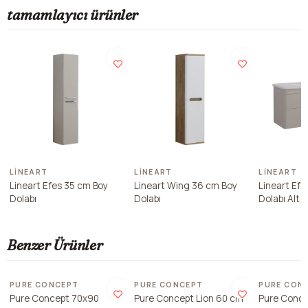
tamamlayıcı ürünler
LINEART
LINEART
LINEART
Lineart Efes 35 cm Boy
Lineart Wing 36 cm Boy
Lineart Ef
Dolabı
Dolabı
Dolabı Alt 
Benzer Ürünler
Son 2 ade
PURE CONCEPT
PURE CONCEPT
PURE CON
Pure Concept 70x90
Pure Concept Lion 60 cm
Pure Conce