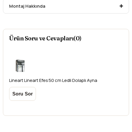
Kargonuzu teslim alırken hasarlı olabileceğini
Montaj Hakkında
düşündüğünüz ürünler için
hasar tespit tutanağı
yazdırmanız gerekmektedir.
Aksi durumlarda ürünlerin
iadesi ve değişimi
yapılamamaktadır.
Ürün Soru ve Cevapları(0)
Lineart
Lineart Efes 50 cm Ledli Dolaplı Ayna