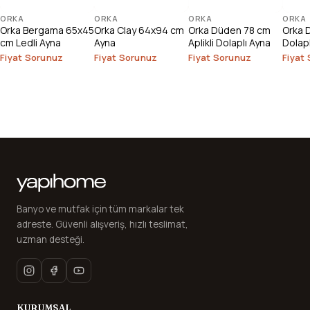
ORKA
ORKA
ORKA
ORKA
Orka Bergama 65x45
Orka Clay 64x94 cm
Orka Düden 78 cm
Orka 
cm Ledli Ayna
Ayna
Aplikli Dolaplı Ayna
Dolapl
Ayna
Fiyat Sorunuz
Fiyat Sorunuz
Fiyat Sorunuz
Fiyat
Banyo ve mutfak için tüm markalar tek
adreste. Güvenli alışveriş, hızlı teslimat,
uzman desteği.
KURUMSAL