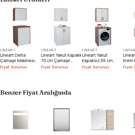
LINEART
LINEART
LINEART
LINEA
Lineart Delta
Lineart Yakut Kapaklı
Lineart Yakut
Linea
Çamaşır Makinesi
70 cm Çamaşır
Kapaksız 65 cm
Krem 
Dolabı
Makinesi Dolabı
Çamaşır Makinesi
1000
Fiyat Sorunuz
Fiyat Sorunuz
Fiyat Sorunuz
Fiyat
Dolabı
Benzer Fiyat Aralığında