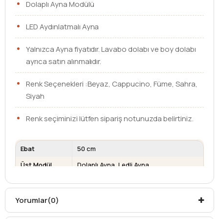
Dolaplı Ayna Modülü
LED Aydınlatmalı Ayna
Yalnızca Ayna fiyatıdır. Lavabo dolabı ve boy dolabı
ayrıca satın alınmalıdır.
Renk Seçenekleri :Beyaz, Cappucino, Füme, Sahra,
Siyah
Renk seçiminizi lütfen sipariş notunuzda belirtiniz.
Ebat
50 cm
Üst Modül
Dolaplı Ayna
Ledli Ayna
Kargo teslim süreleri, kargoya veriliş tarihinden itibaren
mesafelere göre değişiklik gösterebilir.
Yorumlar
(0)
Kargo teslimatlarında mesafelerden dolayı
oluşabilecek
ek ücretler alıcıya aittir
.