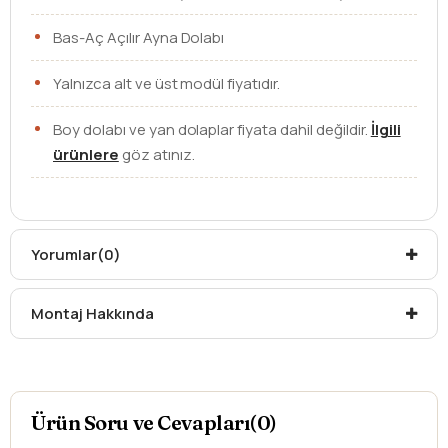
Bas-Aç Açılır Ayna Dolabı
Yalnızca alt ve üst modül fiyatıdır.
Boy dolabı ve yan dolaplar fiyata dahil değildir.
İlgili
ürünlere
göz atınız.
Batarya ve diğer aksesuarlar fiyata dahil değildir.
Renk Seçenekleri : Gri Çam, Cadiz, Beyaz
Yorumlar
(0)
Lütfen seçtiğiniz rengi sipariş notunuzda belirtiniz.
Montaj Hakkında
Ebat
100 cm
Üst Modül
Dolaplı Ayna
Ürün Soru ve Cevapları(0)
Lavabo
Etajerli Lavabo