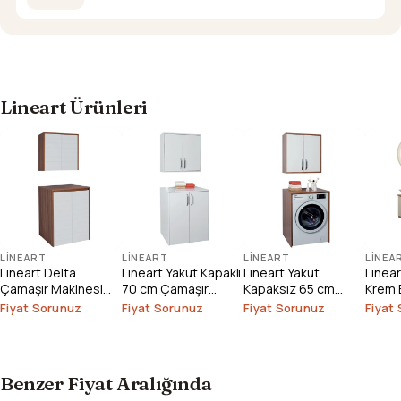
Lineart Ürünleri
LINEART
LINEART
LINEART
LINEA
Lineart Delta
Lineart Yakut Kapaklı
Lineart Yakut
Linea
Çamaşır Makinesi
70 cm Çamaşır
Kapaksız 65 cm
Krem 
Dolabı
Makinesi Dolabı
Çamaşır Makinesi
1000
Fiyat Sorunuz
Fiyat Sorunuz
Fiyat Sorunuz
Fiyat
Dolabı
Benzer Fiyat Aralığında