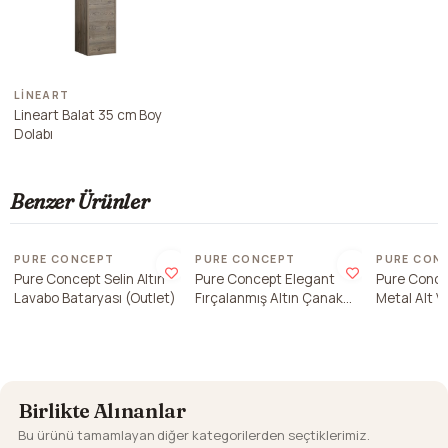
LINEART
Lineart Balat 35 cm Boy
Dolabı
Benzer Ürünler
Son 1 adet
Son 1 adet
Son 1 ade
PURE CONCEPT
PURE CONCEPT
PURE CON
Pure Concept Selin Altın
Pure Concept Elegant
Pure Conce
Lavabo Bataryası (Outlet)
Fırçalanmış Altın Çanak
Metal Alt V
Lavabo Bataryası (Outlet)
Ünitesi
Birlikte Alınanlar
Bu ürünü tamamlayan diğer kategorilerden seçtiklerimiz.