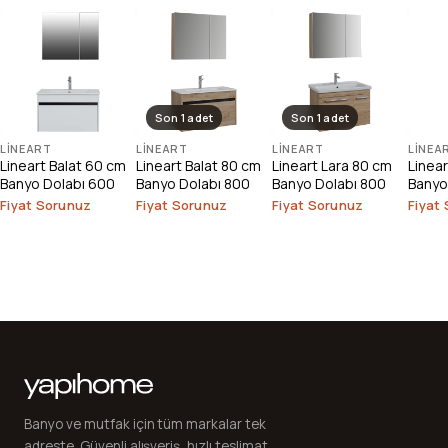
Son 1 adet
Son 1 adet
LINEART
LINEART
LINEART
LINEA
Lineart Balat 60 cm
Lineart Balat 80 cm
Lineart Lara 80 cm
Linear
Banyo Dolabı 600
Banyo Dolabı 800
Banyo Dolabı 800
Banyo
Fiyat Sorunuz
Fiyat Sorunuz
Fiyat Sorunuz
Fiyat
Banyo ve mutfak için tüm markalar tek
adreste. Güvenli alışveriş, hızlı teslimat,