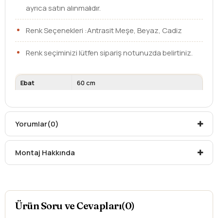
ayrıca satın alınmalıdır.
Renk Seçenekleri :Antrasit Meşe, Beyaz, Cadiz
Renk seçiminizi lütfen sipariş notunuzda belirtiniz.
Ebat
60 cm
Üst Modül
Dolaplı Ayna
Kargo teslim süreleri, kargoya veriliş tarihinden itibaren
Yorumlar
(0)
mesafelere göre değişiklik gösterebilir.
Kargo teslimatlarında mesafelerden dolayı
oluşabilecek
ek ücretler alıcıya aittir
.
Montaj Hakkında
Kargonuzu teslim alırken hasarlı olabileceğini
düşündüğünüz ürünler için
hasar tespit tutanağı
yazdırmanız gerekmektedir.
Aksi durumlarda ürünlerin
iadesi ve değişimi
yapılamamaktadır.
Ürün Soru ve Cevapları(0)