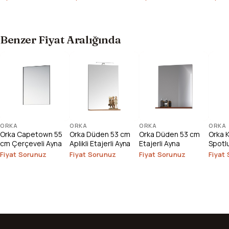
Dolabı
Benzer Fiyat Aralığında
ORKA
ORKA
ORKA
ORKA
Orka Capetown 55
Orka Düden 53 cm
Orka Düden 53 cm
Orka 
cm Çerçeveli Ayna
Aplikli Etajerli Ayna
Etajerli Ayna
Spotl
Fiyat Sorunuz
Fiyat Sorunuz
Fiyat Sorunuz
Fiyat