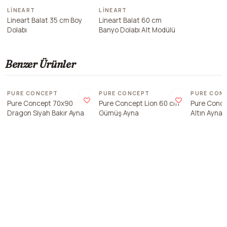
LINEART
LINEART
Lineart Balat 35 cm Boy
Lineart Balat 60 cm
Dolabı
Banyo Dolabı Alt Modülü
Benzer Ürünler
Son 2 ade
PURE CONCEPT
PURE CONCEPT
PURE CON
Pure Concept 70x90
Pure Concept Lion 60 cm
Pure Conce
Dragon Siyah Bakır Ayna
Gümüş Ayna
Altın Ayna