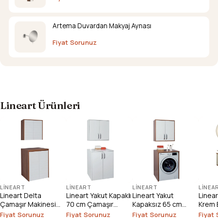
Artema Duvardan Makyaj Aynası
Fiyat Sorunuz
Lineart Ürünleri
LINEART
LINEART
LINEART
LINEA
Lineart Delta
Lineart Yakut Kapaklı
Lineart Yakut
Linea
Çamaşır Makinesi
70 cm Çamaşır
Kapaksız 65 cm
Krem 
Dolabı
Makinesi Dolabı
Çamaşır Makinesi
1000
Fiyat Sorunuz
Fiyat Sorunuz
Fiyat Sorunuz
Fiyat