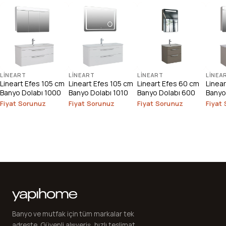
LINEART
LINEART
LINEART
LINEA
Lineart Efes 105 cm
Lineart Efes 105 cm
Lineart Efes 60 cm
Linea
Banyo Dolabı 1000
Banyo Dolabı 1010
Banyo Dolabı 600
Banyo
Fiyat Sorunuz
Fiyat Sorunuz
Fiyat Sorunuz
Fiyat
Banyo ve mutfak için tüm markalar tek
adreste. Güvenli alışveriş, hızlı teslimat,