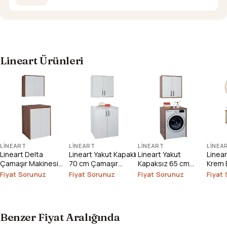
Lineart Ürünleri
LINEART
LINEART
LINEART
LINEA
Lineart Delta
Lineart Yakut Kapaklı
Lineart Yakut
Linea
Çamaşır Makinesi
70 cm Çamaşır
Kapaksız 65 cm
Krem 
Dolabı
Makinesi Dolabı
Çamaşır Makinesi
1000
Fiyat Sorunuz
Fiyat Sorunuz
Fiyat Sorunuz
Fiyat
Dolabı
Benzer Fiyat Aralığında