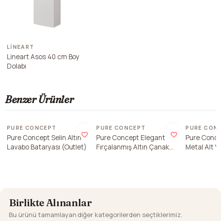
LINEART
Lineart Asos 40 cm Boy
Dolabı
Benzer Ürünler
Son 1 adet
Son 1 adet
Son 1 ade
PURE CONCEPT
PURE CONCEPT
PURE CON
Pure Concept Selin Altın
Pure Concept Elegant
Pure Conce
Lavabo Bataryası (Outlet)
Fırçalanmış Altın Çanak
Metal Alt V
Lavabo Bataryası (Outlet)
Ünitesi
Birlikte Alınanlar
Bu ürünü tamamlayan diğer kategorilerden seçtiklerimiz.