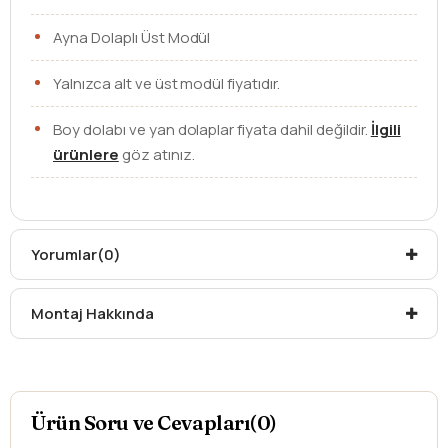
Ayna Dolaplı Üst Modül
Yalnızca alt ve üst modül fiyatıdır.
Boy dolabı ve yan dolaplar fiyata dahil değildir.
İlgili
ürünlere
göz atınız.
Batarya ve diğer aksesuarlar fiyata dahil değildir.
Renk Seçenekleri : Füme, Beyaz, Sahra
Yorumlar
(0)
Lütfen seçtiğiniz rengi sipariş notunuzda belirtiniz.
Montaj Hakkında
Ebat
90 cm
Üst Modül
Büyüteçli Ledli Ayna
Ürün Soru ve Cevapları(0)
Lavabo
Etajerli Lavabo