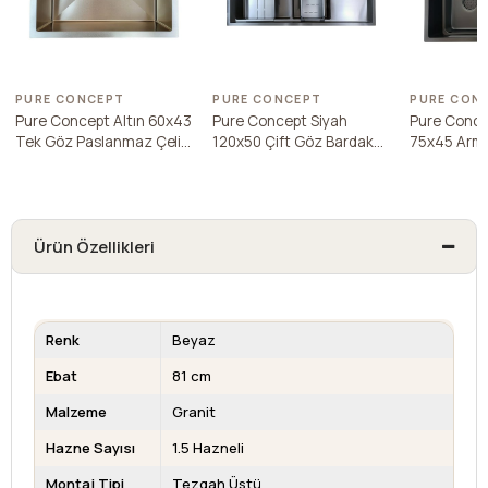
PURE CONCEPT
PURE CONCEPT
PURE CON
Pure Concept Altın 60x43
Pure Concept Siyah
Pure Conce
Tek Göz Paslanmaz Çelik
120x50 Çift Göz Bardak
75x45 Arma
Eviye
Yıkamalı Paslanmaz Çelik
Paslanmaz 
Eviye
Ürün Özellikleri
Renk
Beyaz
Ebat
81 cm
Malzeme
Granit
Hazne Sayısı
1.5 Hazneli
Montaj Tipi
Tezgah Üstü