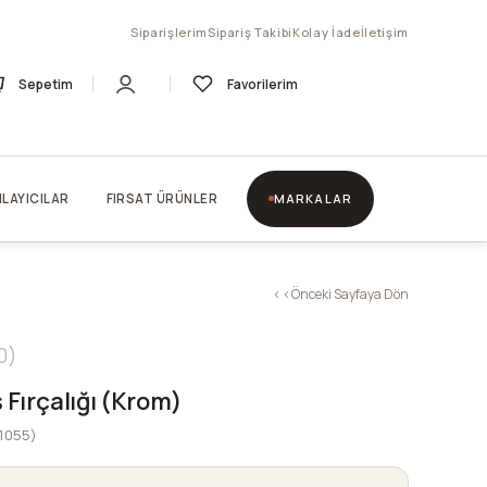
Siparişlerim
Sipariş Takibi
Kolay İade
İletişim
Sepetim
Favorilerim
LAYICILAR
FIRSAT ÜRÜNLER
MARKALAR
< < Önceki Sayfaya Dön
0
ş Fırçalığı (Krom)
1055)