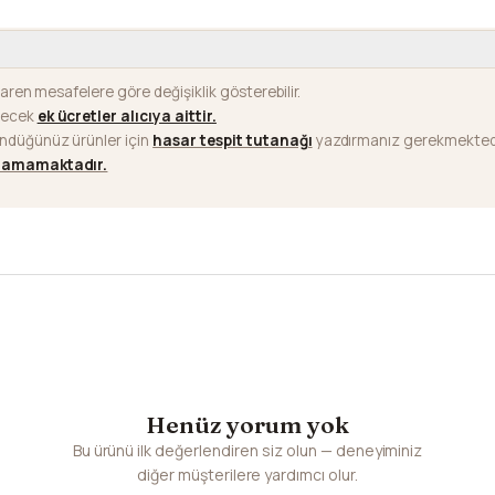
baren mesafelere göre değişiklik gösterebilir.
ilecek
ek ücretler alıcıya aittir
.
ündüğünüz ürünler için
hasar tespit tutanağı
yazdırmanız gerekmektedi
ılamamaktadır.
Henüz yorum yok
Bu ürünü ilk değerlendiren siz olun — deneyiminiz
diğer müşterilere yardımcı olur.