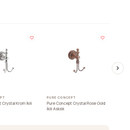
EPT
PURE CONCEPT
PURE 
Crystal Krom İkili
Pure Concept Crystal Rose Gold
Pure Co
İkili Askılık
Askılık