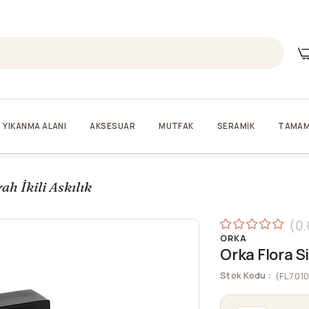
YIKANMA ALANI
AKSESUAR
MUTFAK
SERAMİK
TAMAM
ah İkili Askılık
0.
ORKA
Orka Flora Siy
Stok Kodu
(FL701