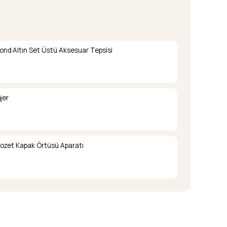
nd Altın Set Üstü Aksesuar Tepsisi
jer
lozet Kapak Örtüsü Aparatı