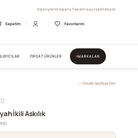
Siparişlerim
Sipariş Takibi
Kolay İade
İletişim
Sepetim
Favorilerim
LAYICILAR
FIRSAT ÜRÜNLER
MARKALAR
< < Önceki Sayfaya Dön
0
ah İkili Askılık
08B)