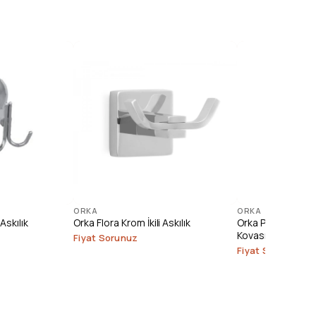
ORKA
ORKA
Askılık
Orka Flora Krom İkili Askılık
Orka Paslanmaz 
Kovası (3 lt.)
Fiyat Sorunuz
Fiyat Sorunuz