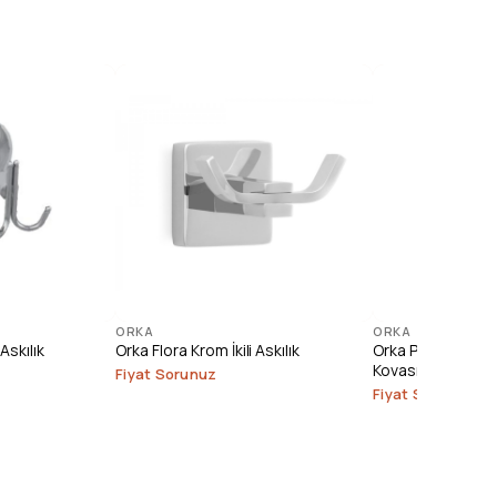
ORKA
ORKA
Askılık
Orka Flora Krom İkili Askılık
Orka Paslanmaz 
Kovası (3 lt.)
Fiyat Sorunuz
Fiyat Sorunuz