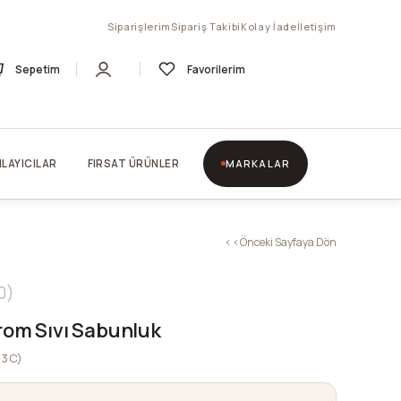
Siparişlerim
Sipariş Takibi
Kolay İade
İletişim
Sepetim
Favorilerim
LAYICILAR
FIRSAT ÜRÜNLER
MARKALAR
< < Önceki Sayfaya Dön
0
rom Sıvı Sabunluk
03C)