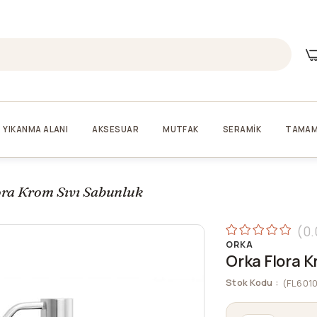
YIKANMA ALANI
AKSESUAR
MUTFAK
SERAMİK
TAMAM
ora Krom Sıvı Sabunluk
0.
ORKA
Orka Flora K
Stok Kodu
(FL601