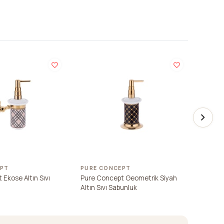
EPT
PURE CONCEPT
PURE 
Ekose Altın Sıvı
Pure Concept Geometrik Siyah
Pure C
Altın Sıvı Sabunluk
Sabunl