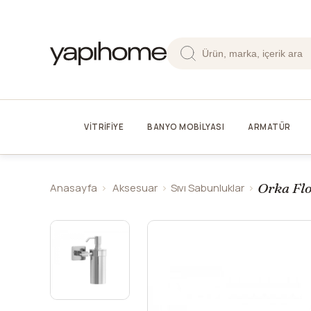
VİTRİFİYE
BANYO MOBİLYASI
ARMATÜR
Orka Fl
Anasayfa
Aksesuar
Sıvı Sabunluklar