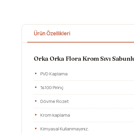
Ürün Özellikleri
Orka Orka Flora Krom Sıvı Sabunl
PVD Kaplama
%100 Pirinç
Dövme Rozet
Krom kaplama
Kimyasal Kullanmayınız.