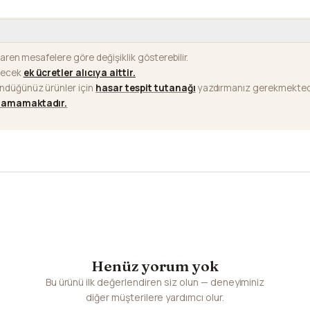
baren mesafelere göre değişiklik gösterebilir.
ilecek
ek ücretler alıcıya aittir
.
ündüğünüz ürünler için
hasar tespit tutanağı
yazdırmanız gerekmektedi
ılamamaktadır.
Henüz yorum yok
Bu ürünü ilk değerlendiren siz olun — deneyiminiz
diğer müşterilere yardımcı olur.