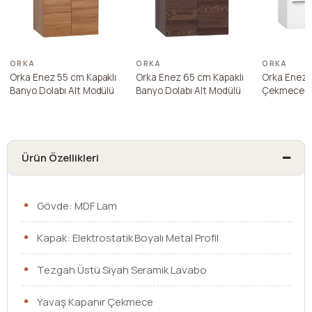
ORKA
ORKA
ORKA
Orka Enez 55 cm Kapaklı
Orka Enez 65 cm Kapaklı
Orka Enez 
Banyo Dolabı Alt Modülü
Banyo Dolabı Alt Modülü
Çekmece Ka
Dolabı Alt 
Ürün Özellikleri
Gövde: MDF Lam
Kapak: Elektrostatik Boyalı Metal Profil
Tezgah Üstü Siyah Seramik Lavabo
Yavaş Kapanır Çekmece