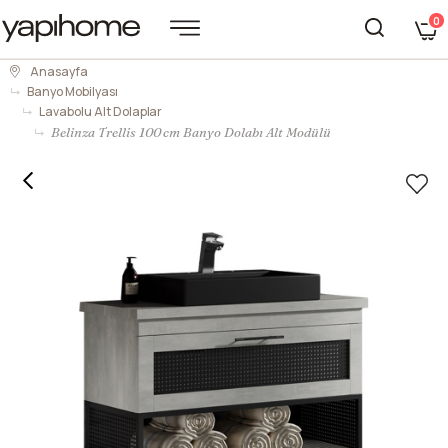
0
Anasayfa
Banyo Mobilyası
Lavabolu Alt Dolaplar
Belinza Trellis 100 cm Banyo Dolabı Alt Modülü