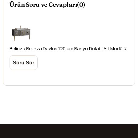
Ürün Soru ve Cevapları(0)
oluşabilecek
ek ücretler alıcıya aittir
.
Kargonuzu teslim alırken hasarlı olabileceğini
düşündüğünüz ürünler için
hasar tespit tutanağı
yazdırmanız gerekmektedir.
Aksi durumlarda ürünlerin
iadesi ve değişimi
yapılamamaktadır.
Belinza
Belinza Davlos 120 cm Banyo Dolabı Alt Modülü