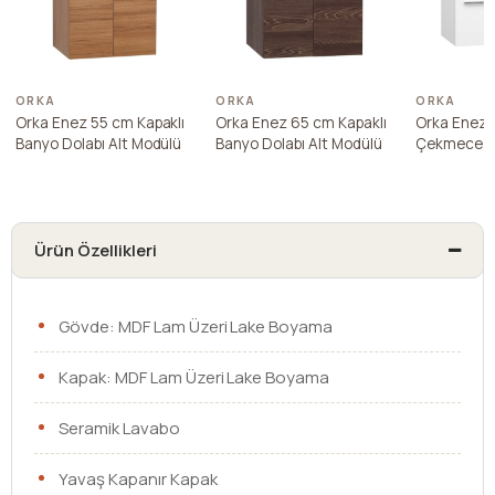
ORKA
ORKA
ORKA
Orka Enez 55 cm Kapaklı
Orka Enez 65 cm Kapaklı
Orka Enez 
Banyo Dolabı Alt Modülü
Banyo Dolabı Alt Modülü
Çekmece Ka
Dolabı Alt 
Ürün Özellikleri
Gövde: MDF Lam Üzeri Lake Boyama
Kapak: MDF Lam Üzeri Lake Boyama
Seramik Lavabo
Yavaş Kapanır Kapak