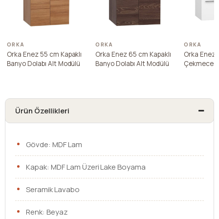
ORKA
ORKA
ORKA
Orka Enez 55 cm Kapaklı
Orka Enez 65 cm Kapaklı
Orka Enez 
Banyo Dolabı Alt Modülü
Banyo Dolabı Alt Modülü
Çekmece Ka
Dolabı Alt 
Ürün Özellikleri
Gövde: MDF Lam
Kapak: MDF Lam Üzeri Lake Boyama
Seramik Lavabo
Renk: Beyaz