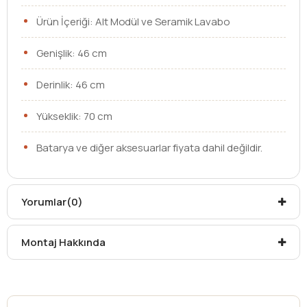
Ürün İçeriği: Alt Modül ve Seramik Lavabo
Genişlik: 46 cm
Derinlik: 46 cm
Yükseklik: 70 cm
Batarya ve diğer aksesuarlar fiyata dahil değildir.
Ebat
46 cm
Yorumlar
(0)
Lavabo
Etajerli Lavabo
Çekmece /
Kapaklı
Montaj Hakkında
Kapak
Kargo teslim süreleri, kargoya veriliş tarihinden itibaren
mesafelere göre değişiklik gösterebilir.
Kargo teslimatlarında mesafelerden dolayı