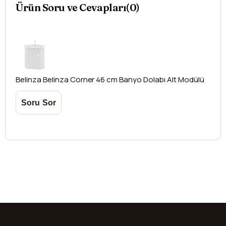
Ürün Soru ve Cevapları(0)
oluşabilecek
ek ücretler alıcıya aittir
.
Kargonuzu teslim alırken hasarlı olabileceğini
düşündüğünüz ürünler için
hasar tespit tutanağı
yazdırmanız gerekmektedir.
Aksi durumlarda ürünlerin
iadesi ve değişimi
yapılamamaktadır.
Belinza
Belinza Corner 46 cm Banyo Dolabı Alt Modülü