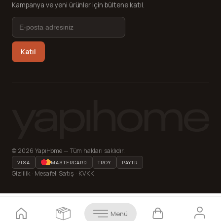
Kampanya ve yeni ürünler için bültene katıl.
Katıl
© 2026 YapıHome — Tüm hakları saklıdır.
VISA
MASTERCARD
TROY
PAYTR
Gizlilik · Mesafeli Satış · KVKK
Menü