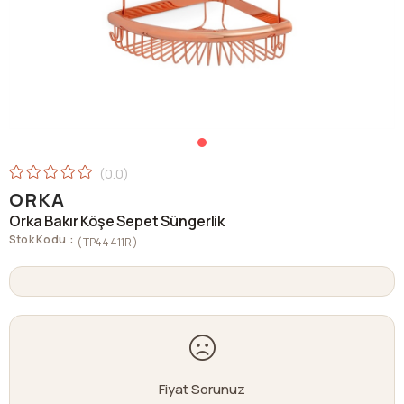
0.0
ORKA
Orka Bakır Köşe Sepet Süngerlik
Stok Kodu
(TP44411R)
Fiyat Sorunuz