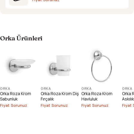
Orka Ürünleri
ORKA
ORKA
ORKA
ORKA
Orka Roza Krom
Orka Roza Krom Diş
Orka Roza Krom
Orka R
Sabunluk
Fırçalık
Havluluk
Askılık
Fiyat Sorunuz
Fiyat Sorunuz
Fiyat Sorunuz
Fiyat