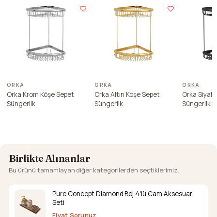
ORKA
ORKA
ORKA
Orka Krom Köşe Sepet
Orka Altın Köşe Sepet
Orka Siyah
Süngerlik
Süngerlik
Süngerlik
Birlikte Alınanlar
Bu ürünü tamamlayan diğer kategorilerden seçtiklerimiz.
Pure Concept Diamond Bej 4'lü Cam Aksesuar
Seti
Fiyat Sorunuz