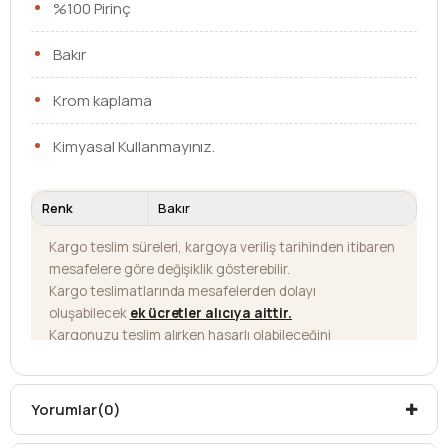
%100 Pirinç
Bakır
Krom kaplama
Kimyasal Kullanmayınız.
Renk
Bakır
Kargo teslim süreleri, kargoya veriliş tarihinden itibaren
mesafelere göre değişiklik gösterebilir.
Kargo teslimatlarında mesafelerden dolayı
oluşabilecek
ek ücretler alıcıya aittir
.
Kargonuzu teslim alırken hasarlı olabileceğini
düşündüğünüz ürünler için
hasar tespit tutanağı
yazdırmanız gerekmektedir.
Aksi durumlarda ürünlerin
iadesi ve değişimi
Yorumlar
(0)
yapılamamaktadır.