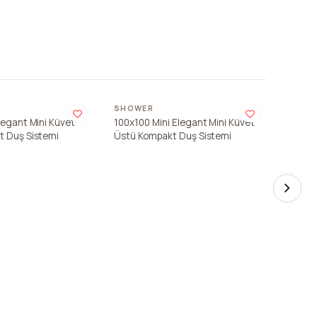
SHOWER
SHOW
legant Mini Küvet
100x100 Mini Elegant Mini Küvet
110x11
t Duş Sistemi
Üstü Kompakt Duş Sistemi
Üstü K