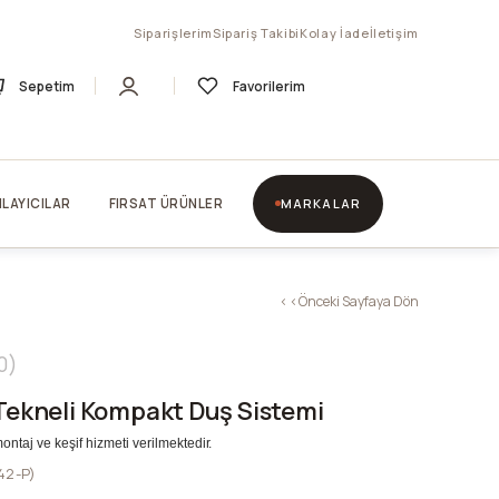
Siparişlerim
Sipariş Takibi
Kolay İade
İletişim
Sepetim
Favorilerim
LAYICILAR
FIRSAT ÜRÜNLER
MARKALAR
< < Önceki Sayfaya Dön
0
 Tekneli Kompakt Duş Sistemi
montaj ve keşif hizmeti verilmektedir.
42-P)