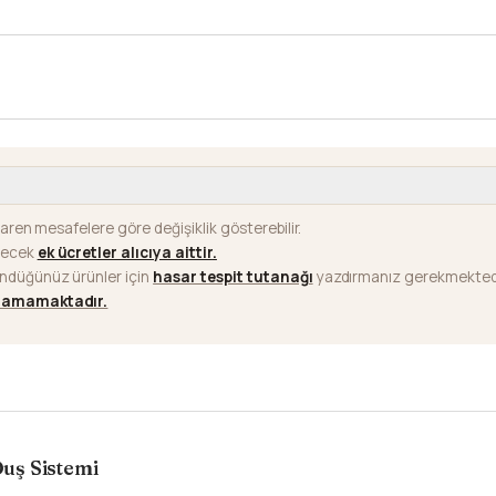
baren mesafelere göre değişiklik gösterebilir.
ilecek
ek ücretler alıcıya aittir
.
ündüğünüz ürünler için
hasar tespit tutanağı
yazdırmanız gerekmektedi
ılamamaktadır.
uş Sistemi