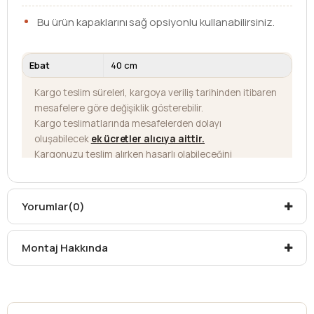
Bu ürün kapaklarını sağ opsiyonlu kullanabilirsiniz.
Ebat
40 cm
Kargo teslim süreleri, kargoya veriliş tarihinden itibaren
mesafelere göre değişiklik gösterebilir.
Kargo teslimatlarında mesafelerden dolayı
oluşabilecek
ek ücretler alıcıya aittir
.
Kargonuzu teslim alırken hasarlı olabileceğini
düşündüğünüz ürünler için
hasar tespit tutanağı
yazdırmanız gerekmektedir.
Aksi durumlarda ürünlerin
iadesi ve değişimi
Yorumlar
(0)
yapılamamaktadır.
Montaj Hakkında