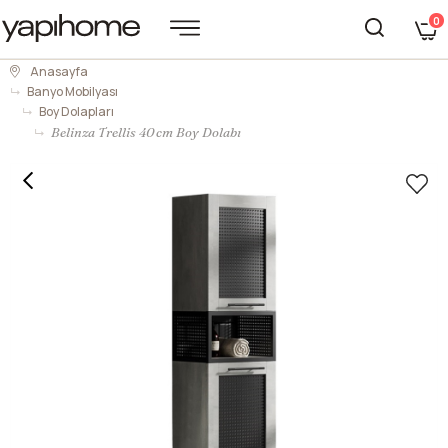
0
Anasayfa
Banyo Mobilyası
Boy Dolapları
Belinza Trellis 40 cm Boy Dolabı