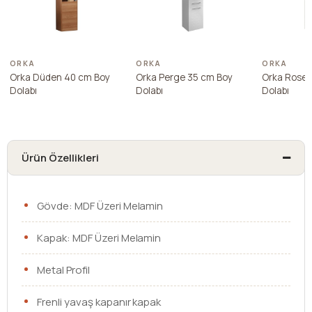
ORKA
ORKA
ORKA
Orka Düden 40 cm Boy
Orka Perge 35 cm Boy
Orka Rose 
Dolabı
Dolabı
Dolabı
Ürün Özellikleri
Gövde: MDF Üzeri Melamin
Kapak: MDF Üzeri Melamin
Metal Profil
Frenli yavaş kapanır kapak