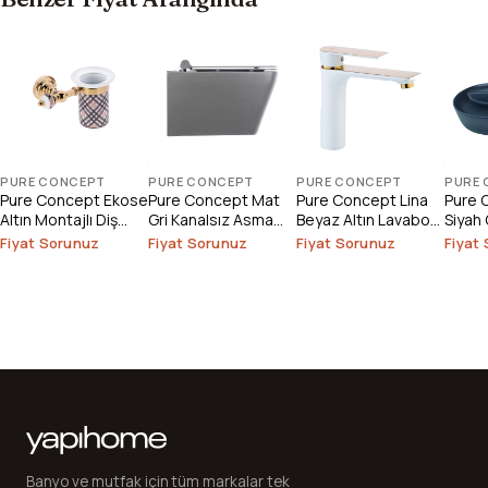
PURE CONCEPT
PURE CONCEPT
PURE CONCEPT
PURE
Pure Concept Ekose
Pure Concept Mat
Pure Concept Lina
Pure 
Altın Montajlı Diş
Gri Kanalsız Asma
Beyaz Altın Lavabo
Siyah
Fırçalık
Klozet
Bataryası
Fiyat Sorunuz
Fiyat Sorunuz
Fiyat Sorunuz
Fiyat
Banyo ve mutfak için tüm markalar tek