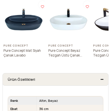
PURE CONCEPT
PURE CONCEPT
PURE CON
Pure Concept Mat Siyah
Pure Concept Beyaz
Pure Conce
Çanak Lavabo
Tezgah Üstü Çanak
Tezgah Üs
Lavabo
Lavabo
Ürün Özellikleri
Renk
Altın
Beyaz
Ebat
36 cm