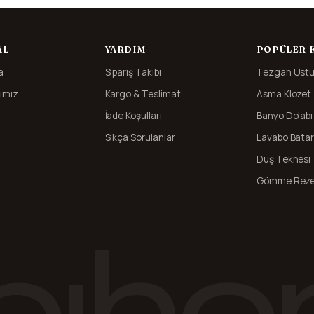
AL
YARDIM
POPÜLER 
a
Sipariş Takibi
Tezgah Üstü
ımız
Kargo & Teslimat
Asma Klozet
İade Koşulları
Banyo Dolabı
Sıkça Sorulanlar
Lavabo Batar
Duş Teknesi
Gömme Reze