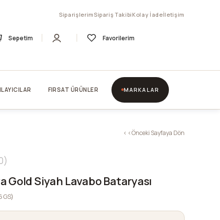
Siparişlerim
Sipariş Takibi
Kolay İade
İletişim
Sepetim
Favorilerim
LAYICILAR
FIRSAT ÜRÜNLER
MARKALAR
< < Önceki Sayfaya Dön
0
a Gold Siyah Lavabo Bataryası
16GS)