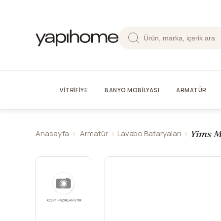
VİTRİFİYE
BANYO MOBİLYASI
ARMATÜR
Yims M
Anasayfa
Armatür
Lavabo Bataryaları