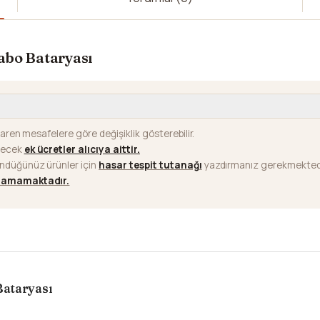
abo Bataryası
baren mesafelere göre değişiklik gösterebilir.
ilecek
ek ücretler alıcıya aittir
.
ündüğünüz ürünler için
hasar tespit tutanağı
yazdırmanız gerekmektedi
ılamamaktadır.
Bataryası