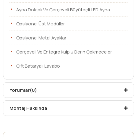
Ayna Dolaplı Ve Çerçeveli Büyüteçli LED Ayna
Opsiyonel Üst Modüller
Opsiyonel Metal Ayaklar
Çerçeveli Ve Entegre Kulplu Derin Çekmeceler
Çift Bataryalı Lavabo
Ebat
140 cm
Yorumlar
(0)
Üst Modül
Dolaplı Ayna
Lavabo
Çift Gözlü Etajerli Lavabo
Montaj Hakkında
Çekmece /
Çekmeceli
Kapak
Kargo teslim süreleri, kargoya veriliş tarihinden itibaren