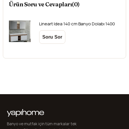
mesafelere göre değişiklik gösterebilir.
Ürün Soru ve Cevapları(0)
Kargo teslimatlarında mesafelerden dolayı
oluşabilecek
ek ücretler alıcıya aittir
.
Kargonuzu teslim alırken hasarlı olabileceğini
Lineart
Idea 140 cm Banyo Dolabı 1400
düşündüğünüz ürünler için
hasar tespit tutanağı
yazdırmanız gerekmektedir.
Aksi durumlarda ürünlerin
iadesi ve değişimi
yapılamamaktadır.
Banyo ve mutfak için tüm markalar tek