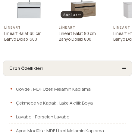
Son 1 adet
LINEART
LINEART
LINEART
Lineart Balat 60 cm
Lineart Balat 80 cm
Lineart Efe
Banyo Dolabı 600
Banyo Dolabı 800
Banyo Dola
Ürün Özellikleri
Gövde : MDF Üzeri Melamin Kaplama
Çekmece ve Kapak : Lake Akrilik Boya
Lavabo : Porselen Lavabo
Ayna Modülü : MDF Üzeri Melamin Kaplama