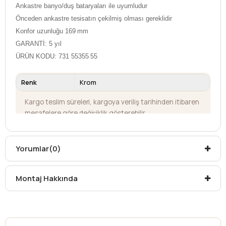
Ankastre banyo/duş bataryaları ile uyumludur
Önceden ankastre tesisatın çekilmiş olması gereklidir
Konfor uzunluğu 169 mm
GARANTİ: 5 yıl
ÜRÜN KODU: 731 55355 55
Renk
Krom
Kargo teslim süreleri, kargoya veriliş tarihinden itibaren
mesafelere göre değişiklik gösterebilir.
Kargo teslimatlarında mesafelerden dolayı
oluşabilecek
ek ücretler alıcıya aittir
.
Kargonuzu teslim alırken hasarlı olabileceğini
Yorumlar
(0)
düşündüğünüz ürünler için
hasar tespit tutanağı
yazdırmanız gerekmektedir.
Montaj Hakkında
Aksi durumlarda ürünlerin
iadesi ve değişimi
yapılamamaktadır.