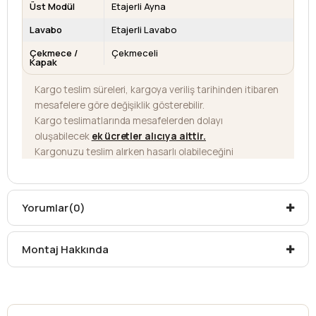
Üst Modül
Etajerli Ayna
Lavabo
Etajerli Lavabo
Çekmece /
Çekmeceli
Kapak
Kargo teslim süreleri, kargoya veriliş tarihinden itibaren
mesafelere göre değişiklik gösterebilir.
Kargo teslimatlarında mesafelerden dolayı
oluşabilecek
ek ücretler alıcıya aittir
.
Kargonuzu teslim alırken hasarlı olabileceğini
düşündüğünüz ürünler için
hasar tespit tutanağı
yazdırmanız gerekmektedir.
Aksi durumlarda ürünlerin
iadesi ve değişimi
Yorumlar
(0)
yapılamamaktadır.
Montaj Hakkında