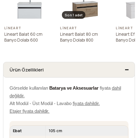
Son 1 adet
LINEART
LINEART
LINEART
Lineart Balat 60 cm
Lineart Balat 80 cm
Lineart Efe
Banyo Dolabı 600
Banyo Dolabı 800
Banyo Dola
Ürün Özellikleri
Görselde kullanılan
Batarya ve Aksesuarlar
fiyata
dahil
değildir.
Alt Modül - Üst Modül - Lavabo
fiyata dahildir.
Etajer fiyata dahildir.
Ebat
105 cm