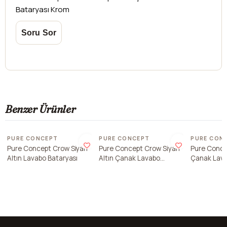
Bataryası Krom
Benzer Ürünler
Son 1 ade
PURE CONCEPT
PURE CONCEPT
PURE CON
Pure Concept Crow Siyah
Pure Concept Crow Siyah
Pure Conce
Altın Lavabo Bataryası
Altın Çanak Lavabo
Çanak Lava
Bataryası