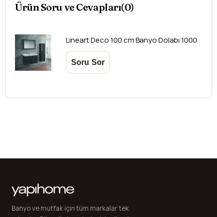
Ürün Soru ve Cevapları(0)
yazdırmanız gerekmektedir.
Aksi durumlarda ürünlerin
iadesi ve değişimi
yapılamamaktadır.
Lineart
Deco 100 cm Banyo Dolabı 1000
Banyo ve mutfak için tüm markalar tek