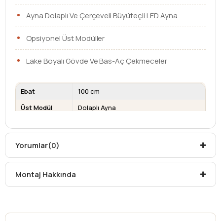
Ayna Dolaplı Ve Çerçeveli Büyüteçli LED Ayna
Opsiyonel Üst Modüller
Lake Boyalı Gövde Ve Bas-Aç Çekmeceler
Ebat
100 cm
Üst Modül
Dolaplı Ayna
Lavabo
Etajerli Lavabo
Çekmece /
Çekmeceli + Kapaklı
Yorumlar
(0)
Kapak
Kargo teslim süreleri, kargoya veriliş tarihinden itibaren
Montaj Hakkında
mesafelere göre değişiklik gösterebilir.
Kargo teslimatlarında mesafelerden dolayı
oluşabilecek
ek ücretler alıcıya aittir
.
Kargonuzu teslim alırken hasarlı olabileceğini
düşündüğünüz ürünler için
hasar tespit tutanağı