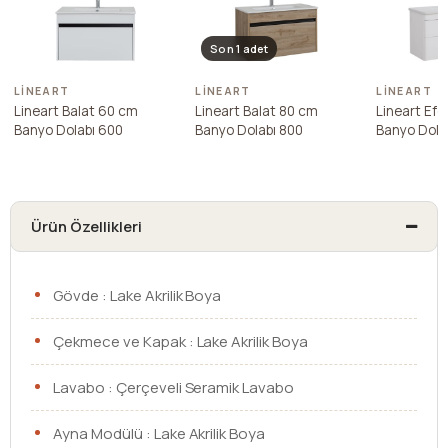
Son 1 adet
LINEART
LINEART
LINEART
Lineart Balat 60 cm
Lineart Balat 80 cm
Lineart Efe
Banyo Dolabı 600
Banyo Dolabı 800
Banyo Dola
Ürün Özellikleri
Gövde : Lake Akrilik Boya
Çekmece ve Kapak : Lake Akrilik Boya
Lavabo : Çerçeveli Seramik Lavabo
Ayna Modülü : Lake Akrilik Boya