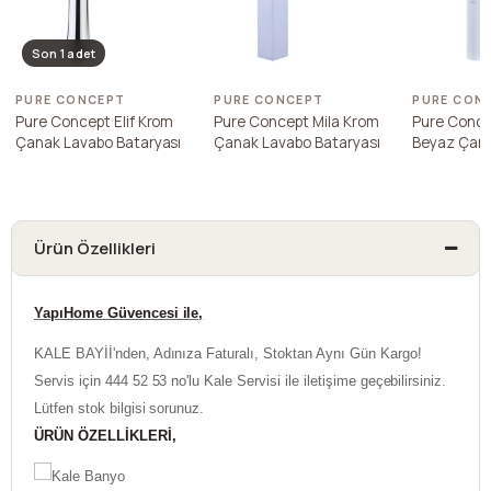
Son 1 adet
PURE CONCEPT
PURE CONCEPT
PURE CON
Pure Concept Elif Krom
Pure Concept Mila Krom
Pure Conce
Çanak Lavabo Bataryası
Çanak Lavabo Bataryası
Beyaz Çan
Bataryası
Ürün Özellikleri
YapıHome Güvencesi ile,
KALE BAYİİ'nden, Adınıza Faturalı, Stoktan Aynı Gün Kargo!
Servis için 444 52 53 no'lu Kale Servisi ile iletişime geçebilirsiniz.
Lütfen stok bilgisi sorunuz.
ÜRÜN ÖZELLİKLERİ,