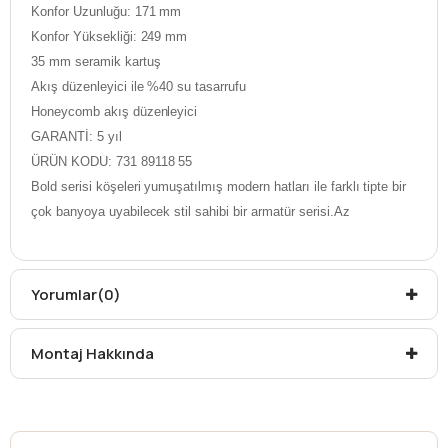
Konfor Uzunluğu: 171 mm
Konfor Yüksekliği: 249 mm
35 mm seramik kartuş
Akış düzenleyici ile %40 su tasarrufu
Honeycomb akış düzenleyici
GARANTİ: 5 yıl
ÜRÜN KODU: 731 89118 55
Bold serisi köşeleri yumuşatılmış modern hatları ile farklı tipte bir
çok banyoya uyabilecek stil sahibi bir armatür serisi.Az
rastlanacak bir tasarıma sahip olan Bold serisi hem ekonomik hem
de şık bir batarya sahibi olmak isteyen kullanıcılar için tercih
sebebi.
Yorumlar
(0)
Renk Seçenekleri: Krom
Montaj Hakkında
Renk
Krom
Kargo teslim süreleri, kargoya veriliş tarihinden itibaren