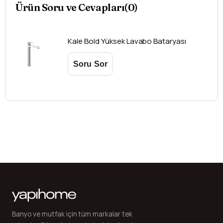
Ürün Soru ve Cevapları(0)
mesafelere göre değişiklik gösterebilir.
Kargo teslimatlarında mesafelerden dolayı
oluşabilecek
ek ücretler alıcıya aittir
.
Kargonuzu teslim alırken hasarlı olabileceğini
Kale
Bold Yüksek Lavabo Bataryası
düşündüğünüz ürünler için
hasar tespit tutanağı
yazdırmanız gerekmektedir.
Aksi durumlarda ürünlerin
iadesi ve değişimi
yapılamamaktadır.
Banyo ve mutfak için tüm markalar tek